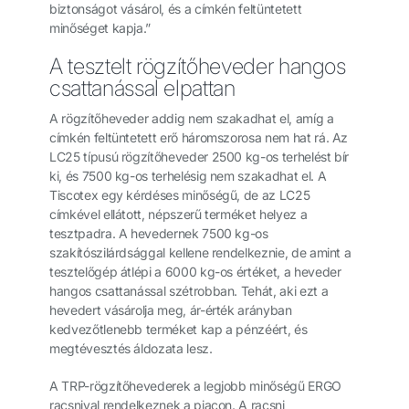
biztonságot vásárol, és a címkén feltüntetett
minőséget kapja.”
A tesztelt rögzítőheveder hangos
csattanással elpattan
A rögzítőheveder addig nem szakadhat el, amíg a
címkén feltüntetett erő háromszorosa nem hat rá. Az
LC25 típusú rögzítőheveder 2500 kg-os terhelést bír
ki, és 7500 kg-os terhelésig nem szakadhat el. A
Tiscotex egy kérdéses minőségű, de az LC25
címkével ellátott, népszerű terméket helyez a
tesztpadra. A hevedernek 7500 kg-os
szakítószilárdsággal kellene rendelkeznie, de amint a
tesztelőgép átlépi a 6000 kg-os értéket, a heveder
hangos csattanással szétrobban. Tehát, aki ezt a
hevedert vásárolja meg, ár-érték arányban
kedvezőtlenebb terméket kap a pénzéért, és
megtévesztés áldozata lesz.
A TRP-rögzítőhevederek a legjobb minőségű ERGO
racsnival rendelkeznek a piacon. A racsni