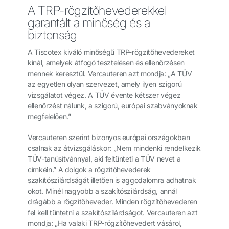
A TRP-rögzítőhevederekkel
garantált a minőség és a
biztonság
A Tiscotex kiváló minőségű TRP-rögzítőhevedereket
kínál, amelyek átfogó tesztelésen és ellenőrzésen
mennek keresztül. Vercauteren azt mondja: „A TÜV
az egyetlen olyan szervezet, amely ilyen szigorú
vizsgálatot végez. A TÜV évente kétszer végez
ellenőrzést nálunk, a szigorú, európai szabványoknak
megfelelően.”
Vercauteren szerint bizonyos európai országokban
csalnak az átvizsgáláskor: „Nem mindenki rendelkezik
TÜV-tanúsítvánnyal, aki feltünteti a TÜV nevet a
címkéin.” A dolgok a rögzítőhevederek
szakítószilárdságát illetően is aggodalomra adhatnak
okot. Minél nagyobb a szakítószilárdság, annál
drágább a rögzítőheveder. Minden rögzítőhevederen
fel kell tüntetni a szakítószilárdságot. Vercauteren azt
mondja: „Ha valaki TRP-rögzítőhevedert vásárol,