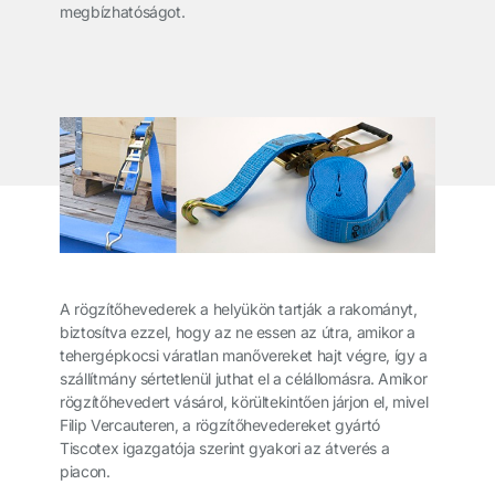
megbízhatóságot.
A rögzítőhevederek a helyükön tartják a rakományt,
biztosítva ezzel, hogy az ne essen az útra, amikor a
tehergépkocsi váratlan manővereket hajt végre, így a
szállítmány sértetlenül juthat el a célállomásra. Amikor
rögzítőhevedert vásárol, körültekintően járjon el, mivel
Filip Vercauteren, a rögzítőhevedereket gyártó
Tiscotex igazgatója szerint gyakori az átverés a
piacon.