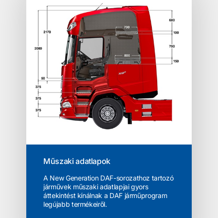
Műszaki adatlapok
A New Generation DAF-sorozathoz tartozó
járművek műszaki adatlapjai gyors
áttekintést kínálnak a DAF járműprogram
legújabb termékeiről.