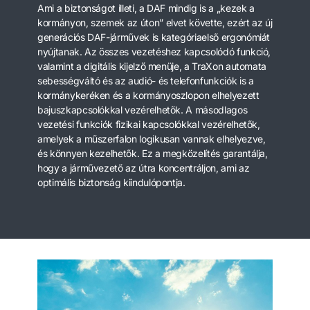
Ami a biztonságot illeti, a DAF mindig is a „kezek a
kormányon, szemek az úton” elvet követte, ezért az új
generációs DAF-járművek is kategóriaelső ergonómiát
nyújtanak. Az összes vezetéshez kapcsolódó funkció,
valamint a digitális kijelző menüje, a TraXon automata
sebességváltó és az audió- és telefonfunkciók is a
kormánykeréken és a kormányoszlopon elhelyezett
bajuszkapcsolókkal vezérelhetők. A másodlagos
vezetési funkciók fizikai kapcsolókkal vezérelhetők,
amelyek a műszerfalon logikusan vannak elhelyezve,
és könnyen kezelhetők. Ez a megközelítés garantálja,
hogy a járművezető az útra koncentráljon, ami az
optimális biztonság kiindulópontja.