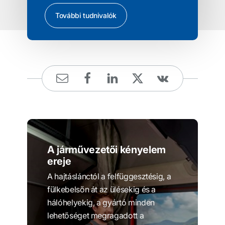
További tudnivalók
A járművezetői kényelem
ereje
A hajtáslánctól a felfüggesztésig, a
fülkebelsőn át az ülésekig és a
hálóhelyekig, a gyártó minden
lehetőséget megragadott a