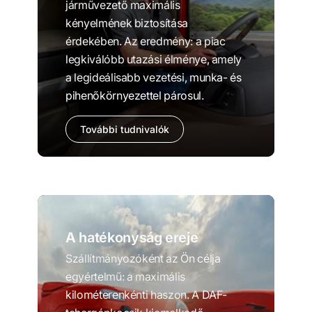
járművezető maximális
kényelmének biztosítása
érdekében. Az eredmény: a piac
legkiválóbb utazási élménye, amely
a legideálisabb vezetési, munka- és
pihenőkörnyezettel párosul.
További tudnivalók
A hatékonyság ereje
Szállítmányozóként az Ön célja
egyértelmű: a maximális
kilométerenkénti haszon. A DAF-