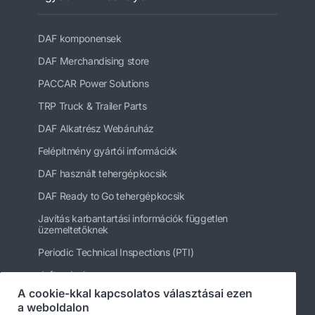
DAF komponensek
DAF Merchandising store
PACCAR Power Solutions
TRP Truck & Trailer Parts
DAF Alkatrész Webáruház
Felépítmény gyártói információk
DAF használt tehergépkocsik
DAF Ready to Go tehergépkocsik
Javítás karbantartási információk független
üzemeltetőknek
Periodic Technical Inspections (PTI)
daftrucks.hu
A cookie-kkal kapcsolatos választásai ezen
Egyéb DAF webhelyek
a weboldalon