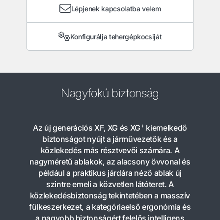
Lépjenek kapcsolatba velem
Konfigurálja tehergépkocsiját
Nagyfokú biztonság
+
Az új generációs XF, XG és XG
kiemelkedő
biztonságot nyújt a járművezetők és a
közlekedés más résztvevői számára. A
nagyméretű ablakok, az alacsony övvonal és
például a praktikus járdára néző ablak új
szintre emeli a közvetlen látóteret. A
közlekedésbiztonság tekintetében a masszív
fülkeszerkezet, a kategóriaelső ergonómia és
a nagyobb biztonságért felelős intelligens