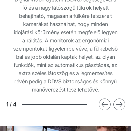
fő és a nagy látószögű tükrök helyett
behajtható, magasan a fülkére felszerelt
kamerákat használhat, hogy minden
időjárási körülmény esetén megfelelő legyen
a rálátás. A monitorok az ergonómiai
szempontokat figyelembe véve, a fülkebelső
bal és jobb oldalán kaptak helyet, az olyan
funkciók, mint az automatikus pásztázás, az
extra széles látószög és a jégmentesítés
révén pedig a DDVS biztonságos és könnyű
manőverezést tesz lehetővé.
1
/
4