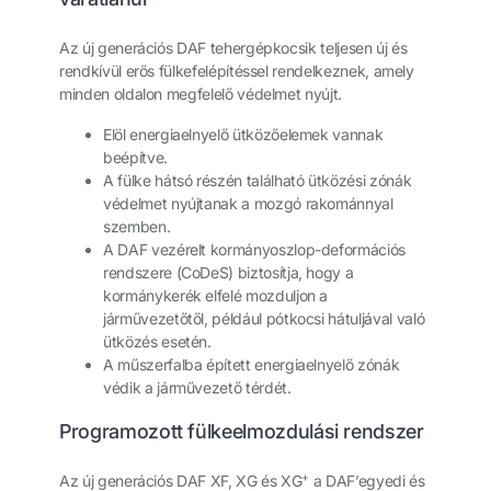
Az új generációs DAF tehergépkocsik teljesen új és
rendkívül erős fülkefelépítéssel rendelkeznek, amely
minden oldalon megfelelő védelmet nyújt.
Elöl energiaelnyelő ütközőelemek vannak
beépítve.
A fülke hátsó részén található ütközési zónák
védelmet nyújtanak a mozgó rakománnyal
szemben.
A DAF vezérelt kormányoszlop-deformációs
rendszere (CoDeS) biztosítja, hogy a
kormánykerék elfelé mozduljon a
járművezetőtől, például pótkocsi hátuljával való
ütközés esetén.
A műszerfalba épített energiaelnyelő zónák
védik a járművezető térdét.
Programozott fülkeelmozdulási rendszer
+
Az új generációs DAF XF, XG és XG
a DAF’egyedi és