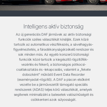
Intelligens aktív biztonság
Az új generációs DAF járművek az aktív biztonsági
funkciók széles választékát kínálják. Ezek közé
tartozik az automatikus vészfékezés, a sávelhagyás-
figyelmeztetés, a fáradékonyságérzékelő rendszer és
sok minden más. Az egyéb korszerű biztonsági
funkciók közé tartozik a kiegészítő rögzítőfék-
vezérlés és fékerő, a biztonságos pótkocsi-
csatlakoztatás és -lekapcsolás, valamint a „fekete
dobozként” működő Event Data Recorder
(eseményadat-rögzítő). A DAF a piacon elsőként
vezette be a járművezetőt támogató speciális
rendszerek (ADAS) teljes körű választékát, amelyek
segítenek minimalizálni a balesetek valószínűségét és
csökkenteni azok súlyosságát.