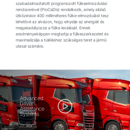
szabadalmaztatott programozott fülkeelmozdulási
rendszerével (ProCaDis) rendelkezik, amely elülső
ütközéskor 400 milliméteres fülke-elmozdulást tesz
lehetővé az alvázon, hogy elnyelje az energiát és
megakadályozza a fülke leválását. Ennek
eredményeképpen megtartja a fülkeszerkezetet és
maximalizálja a túléléshez szükséges teret a jármű
utasai számára.
Advanced
Driver
Assistance
Systems