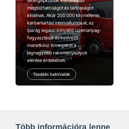
tehergépkocsik kiemelkedő
megbízhatóságot és tartósságot
kínálnak. Akár 200 000 kilométeres
karbantartási intervallumokat, az
iparág legalacsonyabb üzemanyag-
fogyasztását és kedvező
menetkész tömegeket a
legnagyobb rakománysúlyok
elérése érdekében.
További tudnivalók