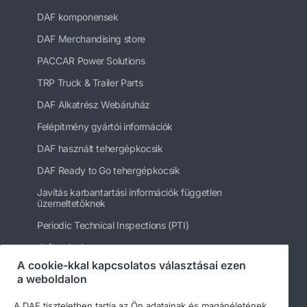
DAF komponensek
DAF Merchandising store
PACCAR Power Solutions
TRP Truck & Trailer Parts
DAF Alkatrész Webáruház
Felépítmény gyártói információk
DAF használt tehergépkocsik
DAF Ready to Go tehergépkocsik
Javítás karbantartási információk független
üzemeltetőknek
Periodic Technical Inspections (PTI)
daftrucks.hu
A cookie-kkal kapcsolatos választásai ezen
Egyéb DAF webhelyek
a weboldalon
A DAF tiszteletben tartja az Ön adatainak és magánéletének