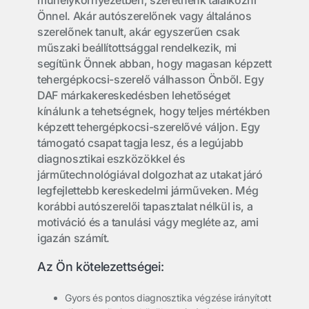
műhelykörnyezetben, szeretnénk találkozni
Önnel. Akár autószerelőnek vagy általános
szerelőnek tanult, akár egyszerűen csak
műszaki beállítottsággal rendelkezik, mi
segítünk Önnek abban, hogy magasan képzett
tehergépkocsi-szerelő válhasson Önből. Egy
DAF márkakereskedésben lehetőséget
kínálunk a tehetségnek, hogy teljes mértékben
képzett tehergépkocsi-szerelővé váljon. Egy
támogató csapat tagja lesz, és a legújabb
diagnosztikai eszközökkel és
járműtechnológiával dolgozhat az utakat járó
legfejlettebb kereskedelmi járműveken. Még
korábbi autószerelői tapasztalat nélkül is, a
motiváció és a tanulási vágy megléte az, ami
igazán számít.
Az Ön kötelezettségei:
Gyors és pontos diagnosztika végzése irányított