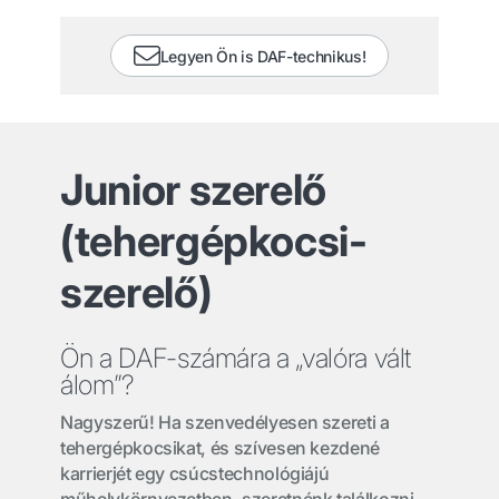
Legyen Ön is DAF-technikus!
Junior szerelő
(tehergépkocsi-
szerelő)
Ön a DAF-számára a „valóra vált
álom”?
Nagyszerű! Ha szenvedélyesen szereti a
tehergépkocsikat, és szívesen kezdené
karrierjét egy csúcstechnológiájú