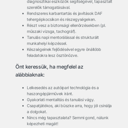
diagnosztikai eszközök segítségével, tapasztalt
szerelők támogatásával.
Rendszeres karbantartás és javítások DAF
tehergépkocsikon és részegységeken.
Részt vesz a biztonsági ellenőrzésekben (pl.
műszaki vizsga, tachográf).
Tanulás napi mentorálással és strukturált
munkahelyi képzéssel.
Készségeinek fejlődésével egyre önállóbb
feladatokra lesz ösztönözve.
Önt keressük, ha megfelel az
alábbiaknak:
Lelkesedés az autóipari technológia és a
haszongépjárművek iránt.
Gyakorlati mentalitás és tanulási vágy.
Csapatjátékos, aki büszke arra, hogy jól csinálja
a dolgokat.
Nincs még tapasztalata? Semmi gond, nálunk
képezheti magát!