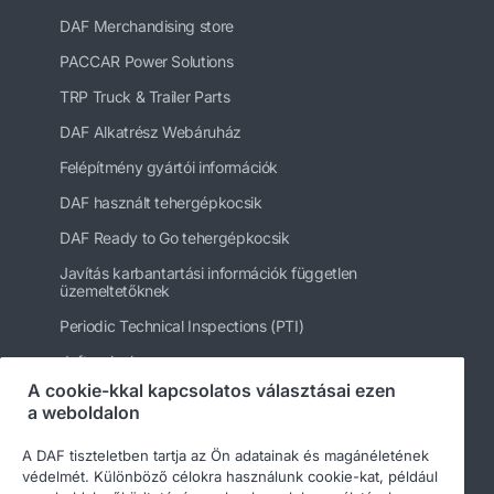
DAF Merchandising store
PACCAR Power Solutions
TRP Truck & Trailer Parts
DAF Alkatrész Webáruház
Felépítmény gyártói információk
DAF használt tehergépkocsik
DAF Ready to Go tehergépkocsik
Javítás karbantartási információk független
üzemeltetőknek
Periodic Technical Inspections (PTI)
daftrucks.hu
A cookie-kkal kapcsolatos választásai ezen
Egyéb DAF webhelyek
a weboldalon
A DAF tiszteletben tartja az Ön adatainak és magánéletének
védelmét. Különböző célokra használunk cookie-kat, például