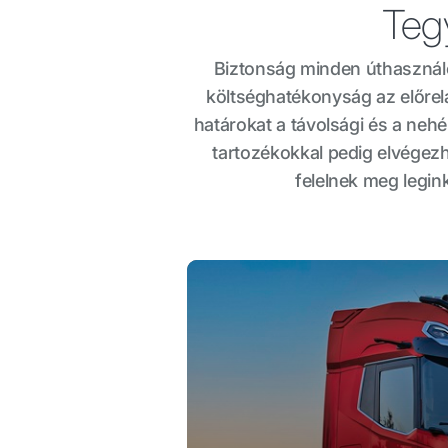
Teg
Biztonság minden úthasznál
költséghatékonyság az előrel
határokat a távolsági és a ne
tartozékokkal pedig elvégezhe
felelnek meg legin