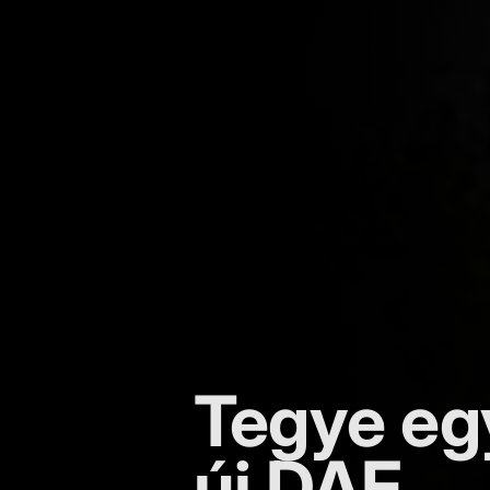
Tegye eg
új DAF