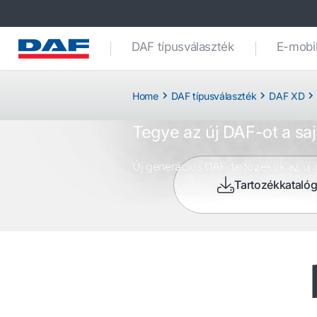
DAF típusválaszték
E-mobil
DAF-tar
Home
DAF típusválaszték
DAF XD
Tegye az új DAF-ot a sa
Új generációs DAF-tartozékok az ú
Tartozékkataló