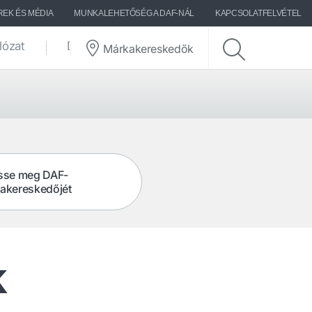
REK ÉS MÉDIA
MUNKALEHETŐSÉG A DAF-NÁL
KAPCSOLATFELVÉTEL
lózat
DAF-történetek
Márkakereskedők
sse meg DAF-
akereskedőjét
k