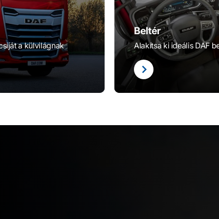
Beltér
iját a külvilágnak
Alakítsa ki ideális DAF be