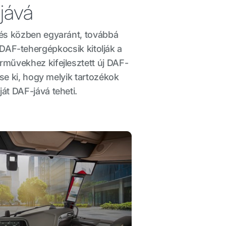
jává
és közben egyaránt, továbbá
DAF-tehergépkocsik kitolják a
rművekhez kifejlesztett új DAF-
tse ki, hogy melyik tartozékok
át DAF-jává teheti.