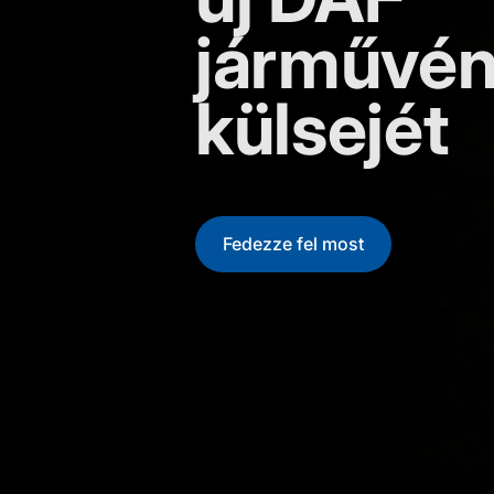
járművé
külsejét
Fedezze fel most