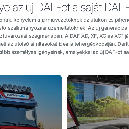
ye az új DAF-ot a saját DAF-
ónak, kényelem a járművezetőknek az utakon és pihen
átó szállítmányozási üzemeltetőknek. Az új generációs 
+
hézfuvarozási szegmensben. A DAF XD, XF, XG és XG
já
ti az utolsó simításokat ideális tehergépkocsiján. Derí
kább személyes igényeinek, amelyekkel az új DAF-ot saj