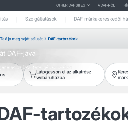
OTHER DAF SITES
A DAF-RÓL
HÍ
itás
Szolgáltatások
DAF márkakereskedői há
tozékok
Találja meg saját stílusát
DAF-tartozékok
ját DAF-jává
j generációs DAF-tehergépkocsikhoz
Látogasson el az alkatrész
Kere
gus
webáruházba
márk
DAF-tartozéko