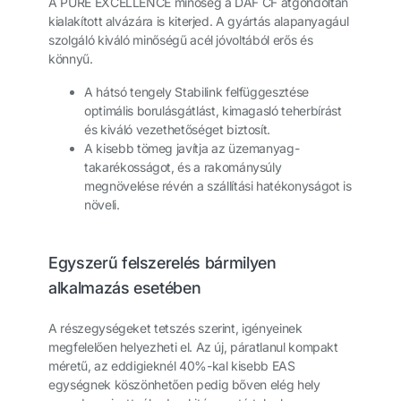
A PURE EXCELLENCE minőség a DAF CF átgondoltan
kialakított alvázára is kiterjed. A gyártás alapanyagául
szolgáló kiváló minőségű acél jóvoltából erős és
könnyű.
A hátsó tengely Stabilink felfüggesztése
optimális borulásgátlást, kimagasló teherbírást
és kiváló vezethetőséget biztosít.
A kisebb tömeg javítja az üzemanyag-
takarékosságot, és a rakománysúly
megnövelése révén a szállítási hatékonyságot is
növeli.
Egyszerű felszerelés bármilyen
alkalmazás esetében
A részegységeket tetszés szerint, igényeinek
megfelelően helyezheti el. Az új, páratlanul kompakt
méretű, az eddigieknél 40%-kal kisebb EAS
egységnek köszönhetően pedig bőven elég hely