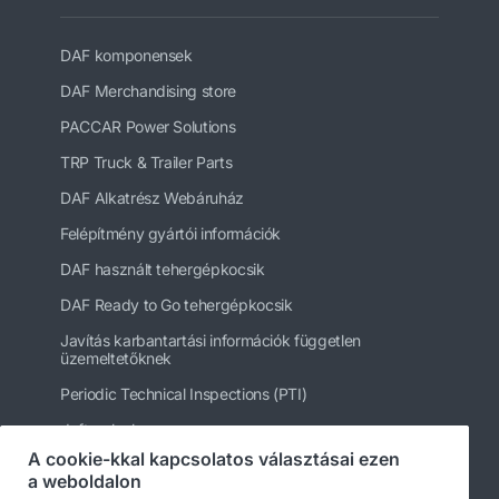
DAF komponensek
DAF Merchandising store
PACCAR Power Solutions
TRP Truck & Trailer Parts
DAF Alkatrész Webáruház
Felépítmény gyártói információk
DAF használt tehergépkocsik
DAF Ready to Go tehergépkocsik
Javítás karbantartási információk független
üzemeltetőknek
Periodic Technical Inspections (PTI)
daftrucks.hu
A cookie-kkal kapcsolatos választásai ezen
Egyéb DAF webhelyek
a weboldalon