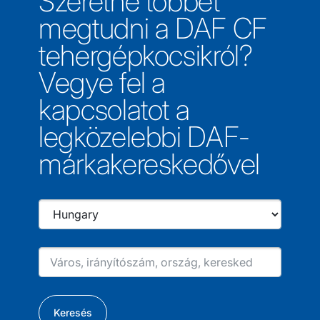
Szeretne többet
megtudni a DAF CF
tehergépkocsikról?
Vegye fel a
kapcsolatot a
legközelebbi DAF-
márkakereskedővel
Keresés