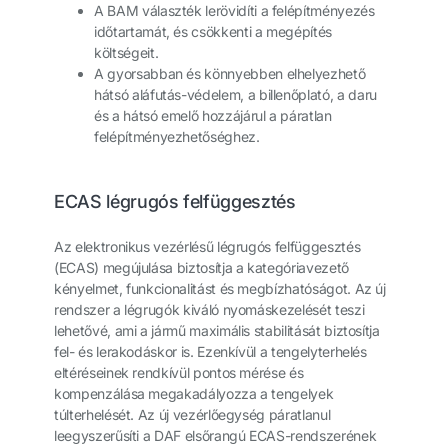
A BAM választék lerövidíti a felépítményezés
időtartamát, és csökkenti a megépítés
költségeit.
A gyorsabban és könnyebben elhelyezhető
hátsó aláfutás-védelem, a billenőplató, a daru
és a hátsó emelő hozzájárul a páratlan
felépítményezhetőséghez.
ECAS légrugós felfüggesztés
Az elektronikus vezérlésű légrugós felfüggesztés
(ECAS) megújulása biztosítja a kategóriavezető
kényelmet, funkcionalitást és megbízhatóságot. Az új
rendszer a légrugók kiváló nyomáskezelését teszi
lehetővé, ami a jármű maximális stabilitását biztosítja
fel- és lerakodáskor is. Ezenkívül a tengelyterhelés
eltéréseinek rendkívül pontos mérése és
kompenzálása megakadályozza a tengelyek
túlterhelését. Az új vezérlőegység páratlanul
leegyszerűsíti a DAF elsőrangú ECAS-rendszerének