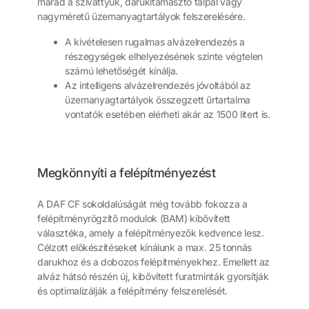
marad a szivattyúk, darukitámasztó talpal vagy
nagyméretű üzemanyagtartályok felszerelésére.
A kivételesen rugalmas alvázelrendezés a
részegységek elhelyezésének szinte végtelen
számú lehetőségét kínálja.
Az intelligens alvázelrendezés jóvoltából az
üzemanyagtartályok összegzett űrtartalma
vontatók esetében elérheti akár az 1500 litert is.
Megkönnyíti a felépítményezést
A DAF CF sokoldalúságát még tovább fokozza a
felépítményrögzítő modulok (BAM) kibővített
választéka, amely a felépítményezők kedvence lesz.
Célzott előkészítéseket kínálunk a max. 25 tonnás
darukhoz és a dobozos felépítményekhez. Emellett az
alváz hátsó részén új, kibővített furatminták gyorsítják
és optimalizálják a felépítmény felszerelését.