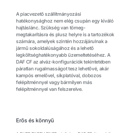
A piacvezető szállítmányozási
hatékonysághoz nem elég csupán egy kiváló
hajtáslánc. Szükség van tömeg-
megtakarításra és plusz helyre is a tartozékok
számára, amelyek szintén hozzájárulnak a
jármű sokoldalúságához és a lehető
legköltséghatékonyabb üzemeltetéséhez. A
DAF CF az alváz-konfigurációk tekintetében
páratlan rugalmasságot tesz lehetővé, akár
kampós emelővel, síkplatóval, dobozos
felépítménnyel vagy bármilyen más
felépítménnyel van felszerelve.
Erős és könnyű