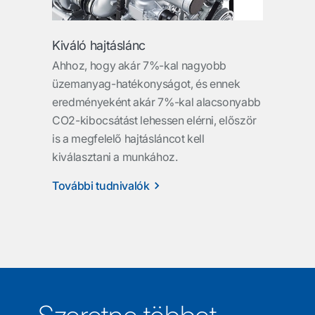
Kiváló hajtáslánc
Ahhoz, hogy akár 7%-kal nagyobb
üzemanyag-hatékonyságot, és ennek
eredményeként akár 7%-kal alacsonyabb
CO2-kibocsátást lehessen elérni, először
is a megfelelő hajtásláncot kell
kiválasztani a munkához.
További tudnivalók