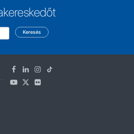
akereskedőt
Keresés