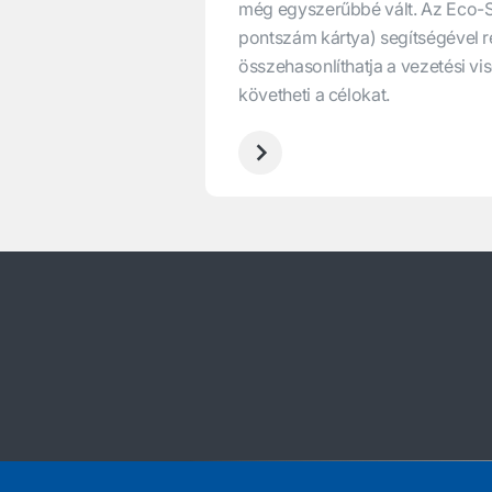
még egyszerűbbé vált. Az Eco-
pontszám kártya) segítségével r
összehasonlíthatja a vezetési v
követheti a célokat.