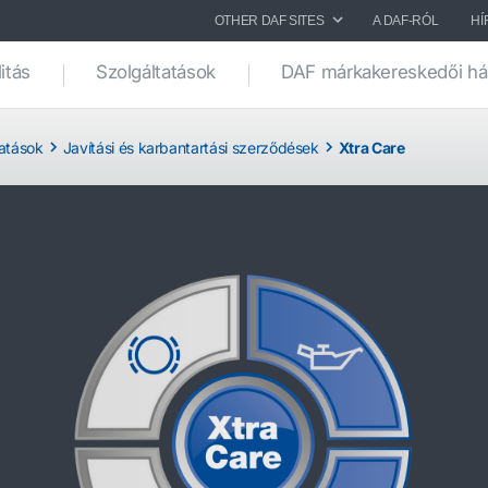
OTHER DAF SITES
A DAF-RÓL
HÍ
itás
Szolgáltatások
DAF márkakereskedői há
atások
Javítási és karbantartási szerződések
Xtra Care