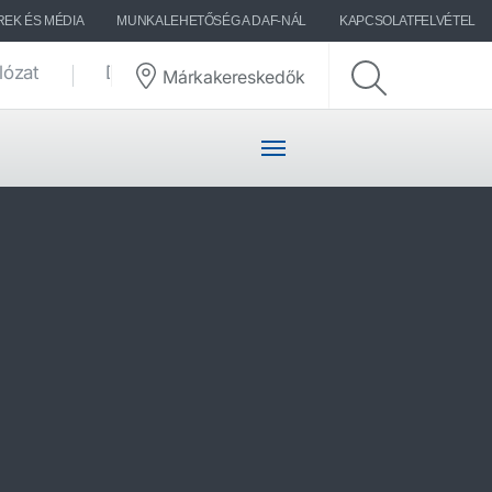
REK ÉS MÉDIA
MUNKALEHETŐSÉG A DAF-NÁL
KAPCSOLATFELVÉTEL
lózat
DAF-történetek
Márkakereskedők