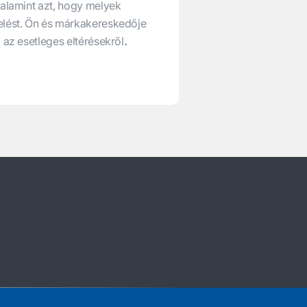
valamint azt, hogy melyek
elést. Ön és márkakereskedője
 az esetleges eltérésekről
.