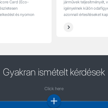
Score Card (Eco-
járművek teljesítményét, 
észletesen
igényelnek külön odafigy
iselkedést és nyomon
azonnali értesítéseket kap
Gyakran ismételt kérdések
Click here