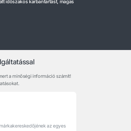
att időszakos karbantartást, magas
gáltatással
mert a minőségi információ számít!
atásokat.
s márkakereskedőjének az egyes