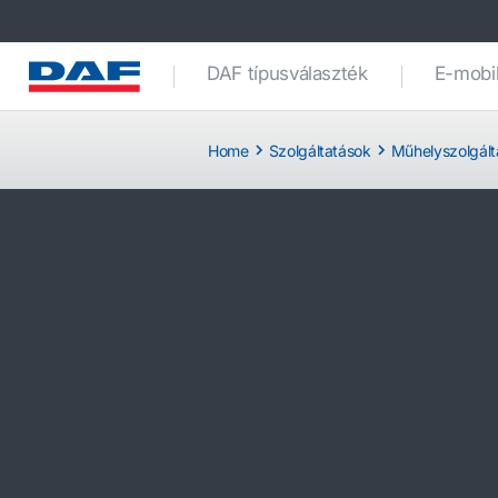
DAF típusválaszték
E-mobil
Home
Szolgáltatások
Műhelyszolgált