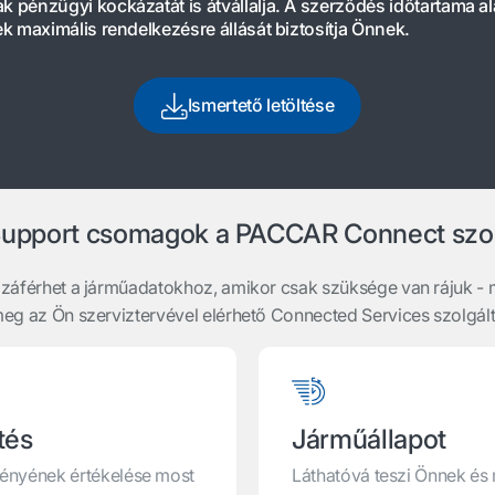
pénzügyi kockázatát is átvállalja. A szerződés időtartama al
k maximális rendelkezésre állását biztosítja Önnek.
Ismertető letöltése
upport csomagok a PACCAR Connect szol
záférhet a járműadatokhoz, amikor csak szüksége van rájuk - 
meg az Ön szerviztervével elérhető Connected Services szolgált
tés
Járműállapot
ményének értékelése most
Láthatóvá teszi Önnek é