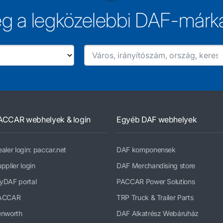
g a legközelebbi DAF-márk
ACCAR webhelyek & login
Egyéb DAF webhelyek
aler login: paccar.net
DAF komponensek
pplier login
DAF Merchandising store
yDAF portal
PACCAR Power Solutions
ACCAR
TRP Truck & Trailer Parts
enworth
DAF Alkatrész Webáruház