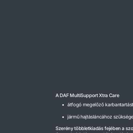
A DAF MultiSupport Xtra Care
átfogó megelőző karbantartás
jármű hajtásláncához szükséges 
Szerény többletkiadás fejében a sz