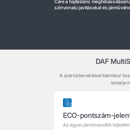
Care a hajtáslánc meghibásodásának 
színvonalú javításokat és járművéne
DAF MultiS
A szervizterveinkkel bármikor hoz
Ismerje 
ECO-pontszám-jelen
Az egyes járművezetők teljesít