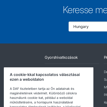
Keresse me
Gyorshivatkozások
P
Márkakereskedő-kereső
De
A cookie-kkal kapcsolatos választásai
ezen a weboldalon
DAF típusválaszték
Su
Szolgáltatások
M
A DAF tiszteletben tartja az Ön adatainak és
magánéletének védelmét. Különböző célokra
Hírek és Média
P
használunk cookie-kat, például a weboldal
Munkalehetőség a DAF-nál
K
működtetésére, a honlapunk használatával
kapcsolatos élményének javítására, a közösségi