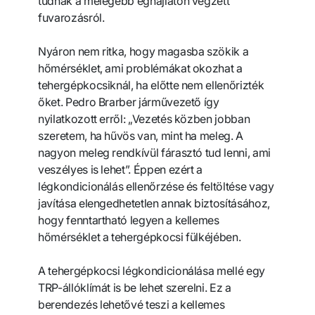
tudnak a melegebb éghajlaton végzett
fuvarozásról.
Nyáron nem ritka, hogy magasba szökik a
hőmérséklet, ami problémákat okozhat a
tehergépkocsiknál, ha előtte nem ellenőrizték
őket. Pedro Brarber járművezető így
nyilatkozott erről: „Vezetés közben jobban
szeretem, ha hűvös van, mint ha meleg. A
nagyon meleg rendkívül fárasztó tud lenni, ami
veszélyes is lehet”. Éppen ezért a
légkondicionálás ellenőrzése és feltöltése vagy
javítása elengedhetetlen annak biztosításához,
hogy fenntartható legyen a kellemes
hőmérséklet a tehergépkocsi fülkéjében.
A tehergépkocsi légkondicionálása mellé egy
TRP-állóklímát is be lehet szerelni. Ez a
berendezés lehetővé teszi a kellemes