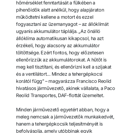
hőmérséklet fenntartását a fülkében a
pihenőidők alatt anélkül, hogy alapjáraton
működtetni kellene a motort és ezzel
fogyasztani az üzemanyagot – az állóklímát
ugyanis akkumulátor táplálja. „Az önálló
állóklíma automatikusan kikapcsol, ha azt
érzékeli, hogy alacsony az akkumulátor
töltöttsége. Ezért fontos, hogy előzetesen
ellenőrizzük az akkumulátorokat. A hűtőt is
meg kell tisztítani, és ellenőrizni kell a szíjakat
és a ventilátort… Mindez a tehergépkocsi
korától függ” – magyarázza Francisco Reolid
hivatásos járművezető, akinek vállalata, a Paco
Reolid Transportes, DAF-flottát üzemeltet.
Minden járművezető egyetért abban, hogy a
meleg nemcsak a járművezetők munkakedvét,
hanem a tehergépkocsik teljesítményét is
befolyásolja, amely utóbbinak egyik