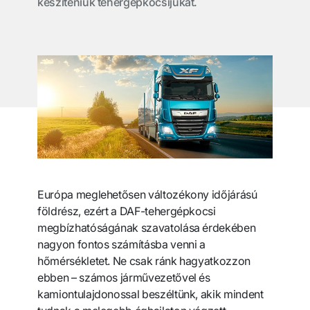
készíteniük tehergépkocsijukat.
Európa meglehetősen változékony időjárású
földrész, ezért a DAF-tehergépkocsi
megbízhatóságának szavatolása érdekében
nagyon fontos számításba venni a
hőmérsékletet. Ne csak ránk hagyatkozzon
ebben – számos járművezetővel és
kamiontulajdonossal beszéltünk, akik mindent