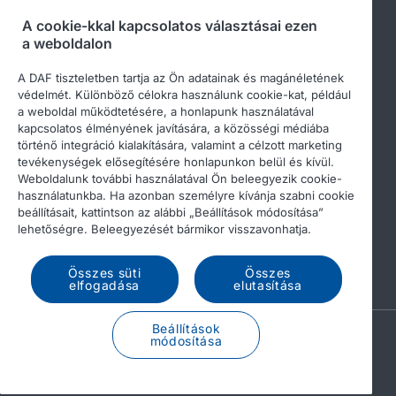
A cookie-kkal kapcsolatos választásai ezen
a weboldalon
Kövessen bennünket
A DAF tiszteletben tartja az Ön adatainak és magánéletének
védelmét. Különböző célokra használunk cookie-kat, például
a weboldal működtetésére, a honlapunk használatával
kapcsolatos élményének javítására, a közösségi médiába
történő integráció kialakítására, valamint a célzott marketing
tevékenységek elősegítésére honlapunkon belül és kívül.
Weboldalunk további használatával Ön beleegyezik cookie-
használatunkba. Ha azonban személyre kívánja szabni cookie
beállításait, kattintson az alábbi „Beállítások módosítása”
© 2026 DAF
Legal notice
Privacy statement
lehetőségre. Beleegyezését bármikor visszavonhatja.
General conditions
A DAF és a cookie-k
Összes süti
Összes
Income Tax Report
elfogadása
elutasítása
Beállítások
A PACCAR COMPANY
módosítása
DRIVEN BY QUALITY