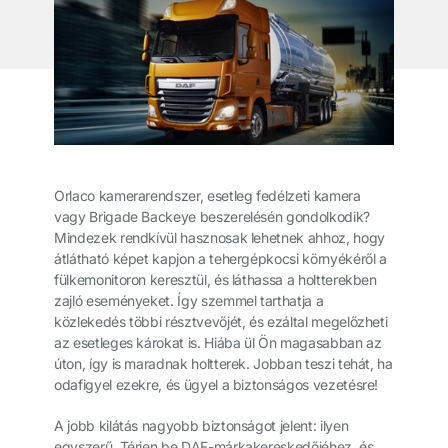
Orlaco kamerarendszer, esetleg fedélzeti kamera
vagy Brigade Backeye beszerelésén gondolkodik?
Mindezek rendkívül hasznosak lehetnek ahhoz, hogy
átlátható képet kapjon a tehergépkocsi környékéről a
fülkemonitoron keresztül, és láthassa a holtterekben
zajló eseményeket. Így szemmel tarthatja a
közlekedés többi résztvevőjét, és ezáltal megelőzheti
az esetleges károkat is. Hiába ül Ön magasabban az
úton, így is maradnak holtterek. Jobban teszi tehát, ha
odafigyel ezekre, és ügyel a biztonságos vezetésre!
A jobb kilátás nagyobb biztonságot jelent: ilyen
egyszerű. Térjen be DAF-márkakereskedőjéhez, és