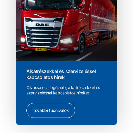
Alkatrészekkel és szervizeléssel
kapcsolatos hírek
Olvassa el a legújabb, alkatrészekkel és
szervizeléssel kapcsolatos híreket
További tudnivalók