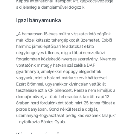
Kaposi International Transport Kft. gépkocsivezetője,
aki jelenleg a demojárművel dolgozik.
Igazi bányamunka
„A hamarosan 15 éves múltra visszatekintő cégünk
már közel kétszáz tehergépkocsit üzemeltet. Ebből
harminc jármű építőipari feladatokat ellátó
négytengelyes billencs, míg a többi nemzetközi
forgalomban közlekedő nyerges szerelvény. Nyerges
vontatóink mintegy hatvan százaléka DAF
gyártmányú, amelyekkel éppúgy elégedettek
vagyunk, mint a holland márka szervizhátterével.
Ezért örömmel, ugyanakkor kíváncsian vettük át
tesztelésre ezt a CF billencset. Persze nem kíméljük a
demojárművet, a többi teherautónk között napi 12
órában hord fordulónként több mint 25 tonna földet a
poros bányában. Gond nélkül teszi a dolgát,
üzemanyag-fogyasztását pedig kedvezőnek találjuk”
– nyilatkozta Bóbics Gyula.