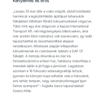
Kényelmes és erős
„Lassan 35 éve ülök a volán mögött, ebből körülbelül
harmincat a legkülönfélébb építőipari teherautók
fülkéjében töltöttem főként bányamunkákat végezve.
Több mint egy éve dolgozom a Kaposi International
Transport Kft.-nél négytengelyes billencseken, ahol
már szintén több márkához volt szerencsém, így kellő
tapasztalattal és összehasonlítási alappal
rendelkezem. Mindezek alapján kifejezetten
kényelmesnek és csendesnek találom a DAF CF
fülkéjét. A motorja dinamikus és már kis
fordulatszámról is erősen húz, hatékony motorfékje a
meredek lejtőn is jól fogja a járművet. Legjobban
azonban a 16 fokozatú sebességváltója tetszik,
gyorsan és könnyen kapcsolhatók vele a fokozatok,
ami nehéz terepen, nagy rakománytömeggel igen
fontos szempont” – foglalta össze tapasztalatait
Szabó Attila.