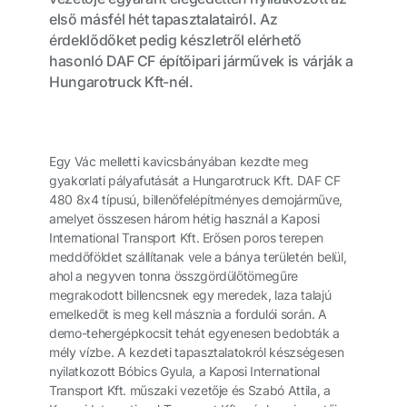
első másfél hét tapasztalatairól. Az
érdeklődőket pedig készletről elérhető
hasonló DAF CF építőipari járművek is várják a
Hungarotruck Kft-nél.
Egy Vác melletti kavicsbányában kezdte meg
gyakorlati pályafutását a Hungarotruck Kft. DAF CF
480 8x4 típusú, billenőfelépítményes demojárműve,
amelyet összesen három hétig használ a Kaposi
International Transport Kft. Erősen poros terepen
meddőföldet szállítanak vele a bánya területén belül,
ahol a negyven tonna összgördülőtömegűre
megrakodott billencsnek egy meredek, laza talajú
emelkedőt is meg kell másznia a fordulói során. A
demo-tehergépkocsit tehát egyenesen bedobták a
mély vízbe. A kezdeti tapasztalatokról készségesen
nyilatkozott Bóbics Gyula, a Kaposi International
Transport Kft. műszaki vezetője és Szabó Attila, a