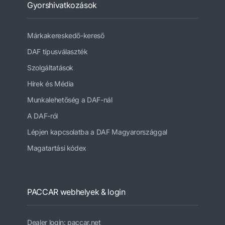
Gyorshivatkozások
Márkakereskedő-kereső
DAF típusválaszték
Szolgáltatások
Hírek és Média
Munkalehetőség a DAF-nál
A DAF-ról
Lépjen kapcsolatba a DAF Magyarországgal
Magatartási kódex
PACCAR webhelyek & login
Dealer login: paccar.net