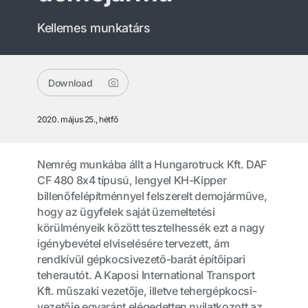
Kellemes munkatárs
Download
2020. május 25., hétfő
Nemrég munkába állt a Hungarotruck Kft. DAF
CF 480 8x4 típusú, lengyel KH-Kipper
billenőfelépítménnyel felszerelt demojárműve,
hogy az ügyfelek saját üzemeltetési
körülményeik között tesztelhessék ezt a nagy
igénybevétel elviselésére tervezett, ám
rendkívül gépkocsivezető-barát építőipari
teherautót. A Kaposi International Transport
Kft. műszaki vezetője, illetve tehergépkocsi-
vezetője egyaránt elégedetten nyilatkozott az