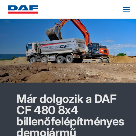
Már dolgozik a DAF
CF 480 8x4
billenőfelépítményes
demojármű