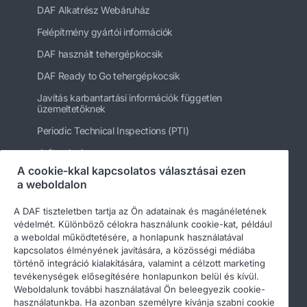
DAF Alkatrész Webáruház
Felépítmény gyártói információk
DAF használt tehergépkocsik
DAF Ready to Go tehergépkocsik
Javítás karbantartási információk független
üzemeltetőknek
Periodic Technical Inspections (PTI)
daftrucks.hu
A cookie-kkal kapcsolatos választásai ezen
Egyéb DAF webhelyek
a weboldalon
A DAF tiszteletben tartja az Ön adatainak és magánéletének
védelmét. Különböző célokra használunk cookie-kat, például
a weboldal működtetésére, a honlapunk használatával
kapcsolatos élményének javítására, a közösségi médiába
történő integráció kialakítására, valamint a célzott marketing
tevékenységek elősegítésére honlapunkon belül és kívül.
Weboldalunk további használatával Ön beleegyezik cookie-
használatunkba. Ha azonban személyre kívánja szabni cookie