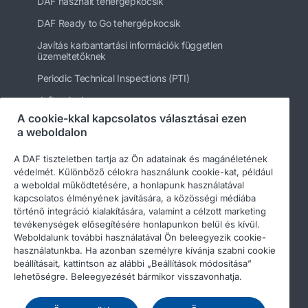
DAF használt tehergépkocsik
DAF Ready to Go tehergépkocsik
Javítás karbantartási információk független
üzemeltetőknek
Periodic Technical Inspections (PTI)
daftrucks.hu
A cookie-kkal kapcsolatos választásai ezen
Egyéb DAF webhelyek
a weboldalon
A DAF tiszteletben tartja az Ön adatainak és magánéletének
védelmét. Különböző célokra használunk cookie-kat, például
a weboldal működtetésére, a honlapunk használatával
kapcsolatos élményének javítására, a közösségi médiába
történő integráció kialakítására, valamint a célzott marketing
tevékenységek elősegítésére honlapunkon belül és kívül.
Weboldalunk további használatával Ön beleegyezik cookie-
használatunkba. Ha azonban személyre kívánja szabni cookie
beállításait, kattintson az alábbi „Beállítások módosítása”
© 2026 DAF
Legal notice
Privacy statement
lehetőségre. Beleegyezését bármikor visszavonhatja.
General conditions
A DAF és a cookie-k