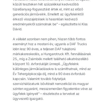
közúti teszteken hét százalékkal kedvezőbb
tüzelőanyag-fogyasztást értek el, mint az előző
generációs járműveink. Emellett az ügyfeleinktől
érkező visszajelzések is hasonlóan kedvező
eredményekről számolnak be” – egészítette ki Kiss
Dávid.
A vállalat azonban nem pihen, hiszen több fontos
eseményt hoz a mostani év, ugyanis a DAF Trucks
idén lesz 90 éves, a teljesen DAF tulajdonú
márkakereskedés, a Hungarotruck Kft. fennállásának
25., míg a Zsámbék mellett található alkatrészellátó
központ 10. évfordulóját ünnepli. „Ügyfeleink
különleges járműkiadásokra is számíthatnak, mind az
Év Tehergépkocsija díj, mind a 90 éves évforduló
kapcsán. Valamint tovább folytatjuk
szervizhálózatunk bővítését nemzetközi és magyar
szinten egyaránt, messzemenően figyelembe véve az
ügyfelek igényeit” – részletezte a terveket az
ügyvezető igazgató.