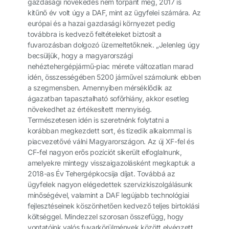
gazdasági növekedés nem torpant meg, 2017 is
kitűnő év volt úgy a DAF, mint az ügyfelei számára. Az
európai és a hazai gazdasági környezet pedig
továbbra is kedvező feltételeket biztosít a
fuvarozásban dolgozó üzemeltetőknek. „Jelenleg úgy
becsüljük, hogy a magyarországi
nehéztehergépjármű-piac mérete változatlan marad
idén, összességében 5200 járművel számolunk ebben
a szegmensben. Amennyiben mérséklődik az
ágazatban tapasztalható sofőrhiány, akkor esetleg
növekedhet az értékesített mennyiség.
Természetesen idén is szeretnénk folytatni a
korábban megkezdett sort, és tizedik alkalommal is
piacvezetővé válni Magyarországon. Az új XF-fel és
CF-fel nagyon erős pozíciót sikerült elfoglalnunk,
amelyekre mintegy visszaigazolásként megkaptuk a
2018-as Év Tehergépkocsija díjat. Továbbá az
ügyfelek nagyon elégedettek szervizkiszolgálásunk
minőségével, valamint a DAF legújabb technológiai
fejlesztéseinek köszönhetően kedvező teljes birtoklási
költséggel. Mindezzel szorosan összefügg, hogy
vontatóink valós fuvarkörülmények között elvégzett