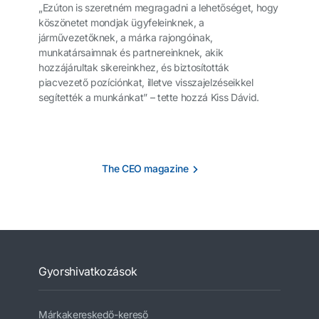
„Ezúton is szeretném megragadni a lehetőséget, hogy
köszönetet mondjak ügyfeleinknek, a
járművezetőknek, a márka rajongóinak,
munkatársaimnak és partnereinknek, akik
hozzájárultak sikereinkhez, és biztosították
piacvezető pozíciónkat, illetve visszajelzéseikkel
segítették a munkánkat” – tette hozzá Kiss Dávid.
The CEO magazine
Gyorshivatkozások
Márkakereskedő-kereső