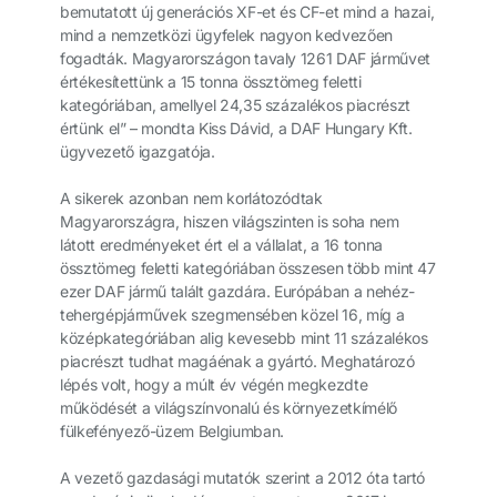
bemutatott új generációs XF-et és CF-et mind a hazai,
mind a nemzetközi ügyfelek nagyon kedvezően
fogadták. Magyarországon tavaly 1261 DAF járművet
értékesítettünk a 15 tonna össztömeg feletti
kategóriában, amellyel 24,35 százalékos piacrészt
értünk el” – mondta Kiss Dávid, a DAF Hungary Kft.
ügyvezető igazgatója.
A sikerek azonban nem korlátozódtak
Magyarországra, hiszen világszinten is soha nem
látott eredményeket ért el a vállalat, a 16 tonna
össztömeg feletti kategóriában összesen több mint 47
ezer DAF jármű talált gazdára. Európában a nehéz-
tehergépjárművek szegmensében közel 16, míg a
középkategóriában alig kevesebb mint 11 százalékos
piacrészt tudhat magáénak a gyártó. Meghatározó
lépés volt, hogy a múlt év végén megkezdte
működését a világszínvonalú és környezetkímélő
fülkefényező-üzem Belgiumban.
A vezető gazdasági mutatók szerint a 2012 óta tartó