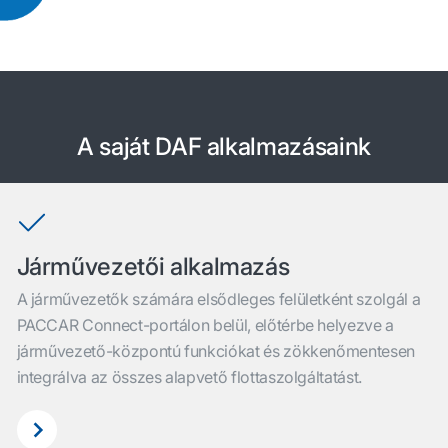
A saját DAF alkalmazásaink
Járművezetői alkalmazás
A járművezetők számára elsődleges felületként szolgál a
PACCAR Connect-portálon belül, előtérbe helyezve a
járművezető-központú funkciókat és zökkenőmentesen
integrálva az összes alapvető flottaszolgáltatást.