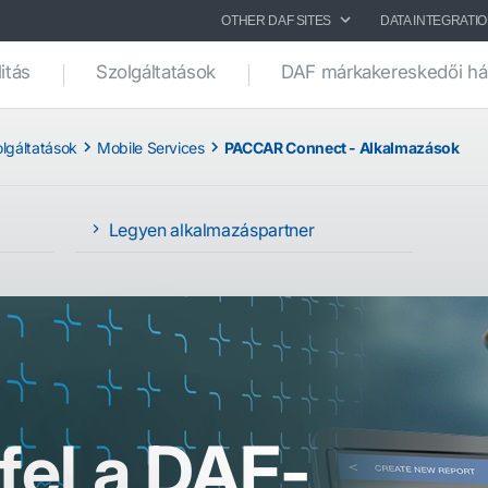
OTHER DAF SITES
DATA INTEGRATI
itás
Szolgáltatások
DAF márkakereskedői há
lgáltatások
Mobile Services
PACCAR Connect - Alkalmazások
Legyen alkalmazáspartner
fel a DAF-