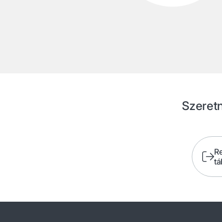
Szeretn
R
tá