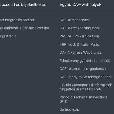
apcsolat és bejelentkezés
Egyéb DAF-webhelyek
atintegrációs partner
DAF komponensek
jelentkezés a Connect Portalra
DAF Merchandising store
gisztráció
PACCAR Power Solutions
TRP Truck & Trailer Parts
DAF Alkatrész Webáruház
Felépítmény gyártói információk
DAF használt tehergépkocsik
DAF Ready to Go tehergépkocsik
Javítás karbantartási információk
független üzemeltetőknek
Periodic Technical Inspections
(PTI)
daftrucks.hu