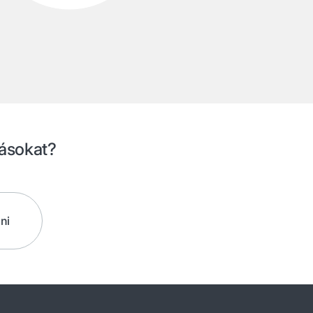
zásokat?
ni