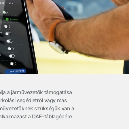
élja a járművezetők támogatása
arkolási segédletről vagy más
járművezetőknek szükségük van a
k alkalmazást a DAF-táblagépére.