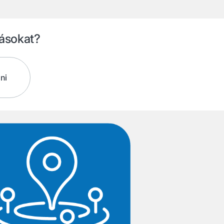
zásokat?
ni