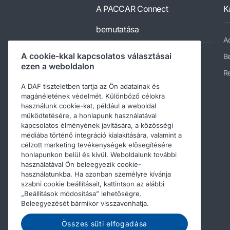
A PACCAR Connect
K
bemutatása
Ad
A cookie-kkal kapcsolatos választásai
Be
Portal Services
ezen a weboldalon
Re
Data Integration Services
A DAF tiszteletben tartja az Ön adatainak és
Mobile Services
magánéletének védelmét. Különböző célokra
használunk cookie-kat, például a weboldal
PACCAR Connect-értékek
működtetésére, a honlapunk használatával
kapcsolatos élményének javítására, a közösségi
Támogatás és GYIK
médiába történő integráció kialakítására, valamint a
Kapcsolatfelvétel a PACCAR
célzott marketing tevékenységek elősegítésére
Connect munkatársaival
honlapunkon belül és kívül. Weboldalunk további
használatával Ön beleegyezik cookie-
használatunkba. Ha azonban személyre kívánja
szabni cookie beállításait, kattintson az alábbi
„Beállítások módosítása” lehetőségre.
Beleegyezését bármikor visszavonhatja.
Összes süti elfogadása