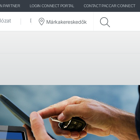
ON PARTNER
LOGIN CONNECT PORTAL
CONTACT PACCAR CONNECT
lózat
DAF-történetek
Márkakereskedők