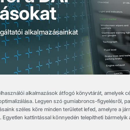
zásokat
gáltatói alkalmazásainkat
lhasználói alkalmazások átfogó könyvtárát, amelyek c
optimalizálása. Legyen szó gumiabroncs-figyelésről, p
ásaink széles köre minden területet lefed, amelyre a 
. Egyetlen kattintással könnyedén telepítheti bármelyi