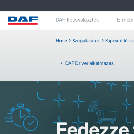
DAF típusválaszték
E-mobil
Home
Szolgáltatások
Kapcsolódó szo
DAF Driver alkalmazás
Fedezze 