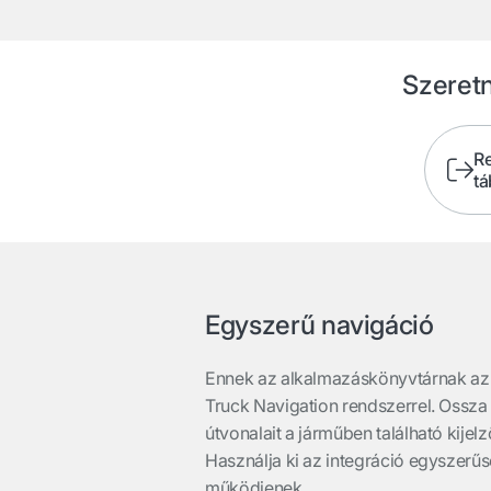
Szeretn
R
tá
Egyszerű navigáció
Ennek az alkalmazáskönyvtárnak az 
Truck Navigation rendszerrel. Ossz
útvonalait a járműben található kije
Használja ki az integráció egyszerű
működjenek.