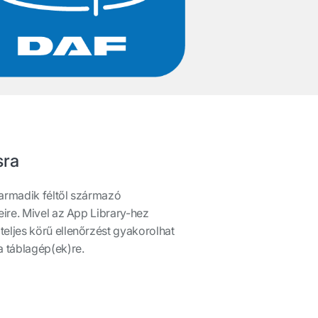
sra
harmadik féltől származó
eire. Mivel az App Library-hez
teljes körű ellenőrzést gyakorolhat
a táblagép(ek)re.