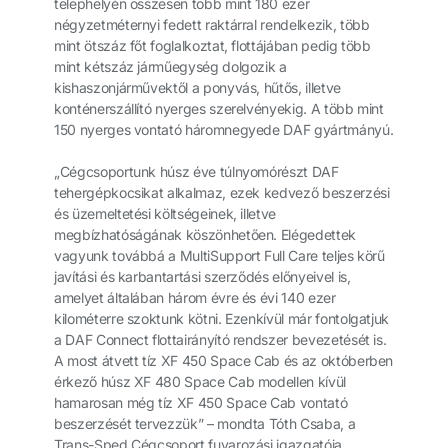
telephelyén összesen több mint 180 ezer
négyzetméternyi fedett raktárral rendelkezik, több
mint ötszáz főt foglalkoztat, flottájában pedig több
mint kétszáz járműegység dolgozik a
kishaszonjárművektől a ponyvás, hűtős, illetve
konténerszállító nyerges szerelvényekig. A több mint
150 nyerges vontató háromnegyede DAF gyártmányú.
„Cégcsoportunk húsz éve túlnyomórészt DAF
tehergépkocsikat alkalmaz, ezek kedvező beszerzési
és üzemeltetési költségeinek, illetve
megbízhatóságának köszönhetően. Elégedettek
vagyunk továbbá a MultiSupport Full Care teljes körű
javítási és karbantartási szerződés előnyeivel is,
amelyet általában három évre és évi 140 ezer
kilométerre szoktunk kötni. Ezenkívül már fontolgatjuk
a DAF Connect flottairányító rendszer bevezetését is.
A most átvett tíz XF 450 Space Cab és az októberben
érkező húsz XF 480 Space Cab modellen kívül
hamarosan még tíz XF 450 Space Cab vontató
beszerzését tervezzük” – mondta Tóth Csaba, a
Trans-Sped Cégcsoport fuvarozási igazgatója.