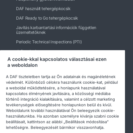
DAF használt tehergépkocsik
DAF Ready to Go tehergépkocsik
Javítás karbantartási információk független
üzemeltetőknek
Periodic Technical Inspections (PTI)
daftrucks.hu
A cookie-kkal kapcsolatos választásai ezen
Egyéb DAF webhelyek
a weboldalon
A DAF tiszteletben tartja az Ön adatainak és magánéletének
védelmét. Különböző célokra használunk cookie-kat, például
a weboldal működtetésére, a honlapunk használatával
kapcsolatos élményének javítására, a közösségi médiába
történő integráció kialakítására, valamint a célzott marketing
tevékenységek elősegítésére honlapunkon belül és kívül.
Weboldalunk további használatával Ön beleegyezik cookie-
használatunkba. Ha azonban személyre kívánja szabni cookie
beállításait, kattintson az alábbi „Beállítások módosítása”
© 2026 DAF
Legal notice
Privacy statement
lehetőségre. Beleegyezését bármikor visszavonhatja.