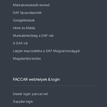
Márkakereskedő-kereső
DAF típusválaszték
Szolgáltatások
Hírek és Média
Munkalehetőség a DAF-nál
A DAF-ról
Lépjen kapcsolatba a DAF Magyarországgal
Magatartási kódex
PACCAR webhelyek & login
Dealer login: paccar.net
Supplier login