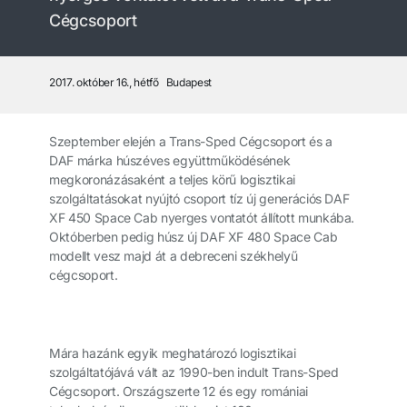
Cégcsoport
2017. október 16., hétfő
Budapest
Szeptember elején a Trans-Sped Cégcsoport és a
DAF márka húszéves együttműködésének
megkoronázásaként a teljes körű logisztikai
szolgáltatásokat nyújtó csoport tíz új generációs DAF
XF 450 Space Cab nyerges vontatót állított munkába.
Októberben pedig húsz új DAF XF 480 Space Cab
modellt vesz majd át a debreceni székhelyű
cégcsoport.
Mára hazánk egyik meghatározó logisztikai
szolgáltatójává vált az 1990-ben indult Trans-Sped
Cégcsoport. Országszerte 12 és egy romániai