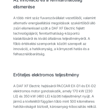
elismerése
A több mint száz fuvarozóvállalat vezetőiből, valamint
alternatív energiaellátási megoldások szakértőiből álló
zsűri elismeréssel szólt a DAF XF Electric fejlett
technológiájáról, fenntarthatóság-központú
kialakításáról és kiváló általános teljesítményéről. A
főbb értékelési szempontok között szerepelt az
innováció, a hatékonyság, a környezeti hatás és a
felhasználóbarátság.
Erőteljes elektromos teljesítmény
A DAF XF Electric hajtásáról PACCAR EX-D1 és EX-D2
elektromos motor gondoskodik, amely 170 kW (230
LE) és 350 kW (480 LE) közötti teljesítményt nyújt. A
jármű a kivitelétől függően több mint 500 kilométeres
hatótávolságot biztosít, károsanyag-kibocsátás nélkül.