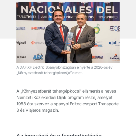
A DAF XF Electric Spanyolországban elnyerte a 2026-os év
„Környezetbarát tehergépkocsija” címet.
A „Környezetbarát tehergépkocsi” elismerés a neves
Nemzeti Közlekedési Díjak program része, amelyet
1988 óta szervez a spanyol Editec csoport Transporte
3 és Viajeros magazin.
Az innováció és a fenntarthatóság