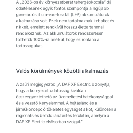
A „2026-os év környezetbarát tehergépkocsija” díj
odaítélésének egyik fontos szempontja a legújabb
generációs lítium-vas-foszfát (LFP) akkumulátorok
alkalmazása volt. Ezek nem tartalmaznak kobaltot és
nikkelt, emellett rendkívül hosszú élettartammal
rendelkeznek. Az akkumulátorok rendszeresen
tölthetők 100%-ra anélkül, hogy ez rontaná a
tartósságukat.
Valós körülmények közötti alkalmazás
A zsűri megjegyezte: „A DAF XF Electric bizonyítja,
hogy a környezettudatosság kiválóan
összeegyeztethető az üzemeltetési hatékonysággal
és a vezetői kényelemmel. A hajtáslánc és a
járműkoncepció tökéletes egységet alkot, különösen a
regionális és belföldi áruterítés területén, amelyre a
DAF XF Electric elsősorban szolgál.”