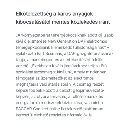
Elkötelezettség a káros anyagok
kibocsátásától mentes közlekedés iránt
„A ‘környezetbarát tehergépkocsiknak adott díj újabb
kiváló elismerése New Generation DAF elektromos
tehergépkocsijaink kiemelkedő tulajdonságainak” –
nyilatkozta Bart Bosmans, a DAF igazgatótanácsának
tagja, a marketingért és az értékesítésért felelős
vezető. „Ezekhez a kiváló járművekhez teljes körű
szolgáltatáscsomagot kínálunk, amely mindenben
támogatja az üzemeltetőket az elektromos
meghajtásra való átállás során. A csomag részét
képezi többek között a célzott gépjárművezető-
képzés, az útvonaltervezés, a töltőállomások és
energiatároló rendszerek biztosítása, valamint a
PACCAR Connect online flottakezelő platformon
keresztül elérhető részletes információk is.