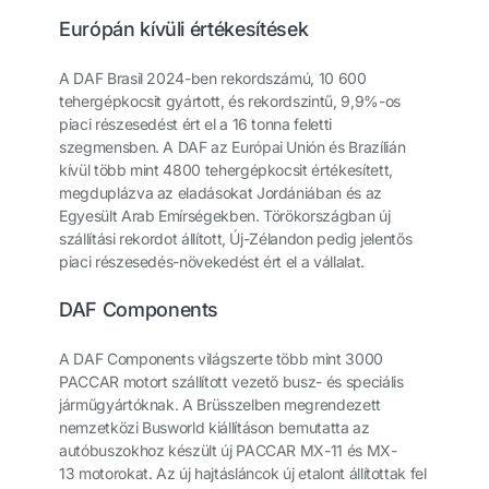
Európán kívüli értékesítések
A DAF Brasil 2024-ben rekordszámú, 10 600
tehergépkocsit gyártott, és rekordszintű, 9,9%-os
piaci részesedést ért el a 16 tonna feletti
szegmensben. A DAF az Európai Unión és Brazílián
kívül több mint 4800 tehergépkocsit értékesített,
megduplázva az eladásokat Jordániában és az
Egyesült Arab Emírségekben. Törökországban új
szállítási rekordot állított, Új-Zélandon pedig jelentős
piaci részesedés-növekedést ért el a vállalat.
DAF Components
A DAF Components világszerte több mint 3000
PACCAR motort szállított vezető busz- és speciális
járműgyártóknak. A Brüsszelben megrendezett
nemzetközi Busworld kiállításon bemutatta az
autóbuszokhoz készült új PACCAR MX-11 és MX-
13 motorokat. Az új hajtásláncok új etalont állítottak fel