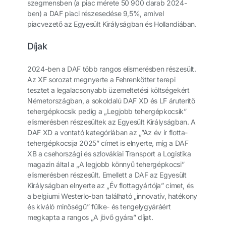
szegmensben (a piac mérete 50 900 darab 2024-
ben) a DAF piaci részesedése 9,5%, amivel
piacvezető az Egyesült Királyságban és Hollandiában.
Díjak
2024-ben a DAF több rangos elismerésben részesült.
Az XF sorozat megnyerte a Fehrenkötter terepi
tesztet a legalacsonyabb üzemeltetési költségekért
Németországban, a sokoldalú DAF XD és LF áruterítő
tehergépkocsik pedig a „Legjobb tehergépkocsik”
elismerésben részesültek az Egyesült Királyságban. A
DAF XD a vontató kategóriában az „”Az év ír flotta-
tehergépkocsija 2025” címet is elnyerte, míg a DAF
XB a csehországi és szlovákiai Transport a Logistika
magazin által a „A legjobb könnyű tehergépkocsi”
elismerésben részesült. Emellett a DAF az Egyesült
Királyságban elnyerte az „Év flottagyártója” címet, és
a belgiumi Westerlo-ban található „innovatív, hatékony
és kiváló minőségű” fülke- és tengelygyáráért
megkapta a rangos „A jövő gyára” díjat.