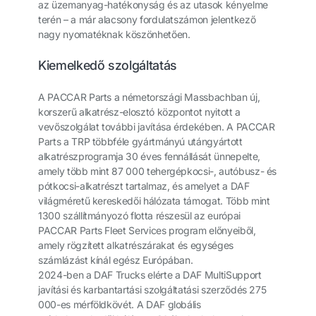
az üzemanyag-hatékonyság és az utasok kényelme
terén – a már alacsony fordulatszámon jelentkező
nagy nyomatéknak köszönhetően.
Kiemelkedő szolgáltatás
A PACCAR Parts a németországi Massbachban új,
korszerű alkatrész-elosztó központot nyitott a
vevőszolgálat további javítása érdekében. A PACCAR
Parts a TRP többféle gyártmányú utángyártott
alkatrészprogramja 30 éves fennállását ünnepelte,
amely több mint 87 000 tehergépkocsi-, autóbusz- és
pótkocsi-alkatrészt tartalmaz, és amelyet a DAF
világméretű kereskedői hálózata támogat. Több mint
1300 szállítmányozó flotta részesül az európai
PACCAR Parts Fleet Services program előnyeiből,
amely rögzített alkatrészárakat és egységes
számlázást kínál egész Európában.
2024-ben a DAF Trucks elérte a DAF MultiSupport
javítási és karbantartási szolgáltatási szerződés 275
000-es mérföldkövét. A DAF globális