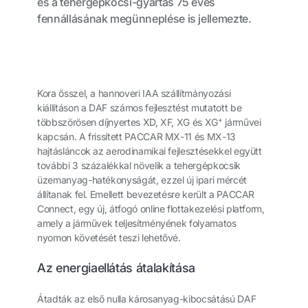
és a tehergépkocsi-gyártás 75 éves
fennállásának megünneplése is jellemezte
.
Kora ősszel, a hannoveri IAA szállítmányozási
kiállításon a DAF számos fejlesztést mutatott be
+
többszörösen díjnyertes XD, XF, XG és XG
járművei
kapcsán. A frissített PACCAR MX-11 és MX-13
hajtásláncok az aerodinamikai fejlesztésekkel együtt
további 3 százalékkal növelik a tehergépkocsik
üzemanyag-hatékonyságát, ezzel új ipari mércét
állítanak fel. Emellett bevezetésre került a PACCAR
Connect, egy új, átfogó online flottakezelési platform,
amely a járművek teljesítményének folyamatos
nyomon követését teszi lehetővé.
Az energiaellátás átalakítása
Átadták az első nulla károsanyag-kibocsátású DAF