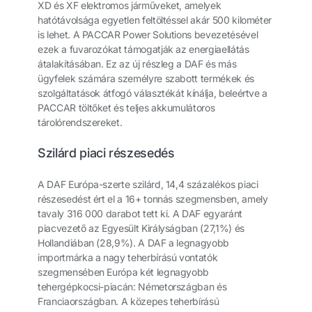
XD és XF elektromos járműveket, amelyek
hatótávolsága egyetlen feltöltéssel akár 500 kilométer
is lehet. A PACCAR Power Solutions bevezetésével
ezek a fuvarozókat támogatják az energiaellátás
átalakításában. Ez az új részleg a DAF és más
ügyfelek számára személyre szabott termékek és
szolgáltatások átfogó választékát kínálja, beleértve a
PACCAR töltőket és teljes akkumulátoros
tárolórendszereket.
Szilárd piaci részesedés
A DAF Európa-szerte szilárd, 14,4 százalékos piaci
részesedést ért el a 16+ tonnás szegmensben, amely
tavaly 316 000 darabot tett ki. A DAF egyaránt
piacvezető az Egyesült Királyságban (27,1%) és
Hollandiában (28,9%). A DAF a legnagyobb
importmárka a nagy teherbírású vontatók
szegmensében Európa két legnagyobb
tehergépkocsi-piacán: Németországban és
Franciaországban. A közepes teherbírású