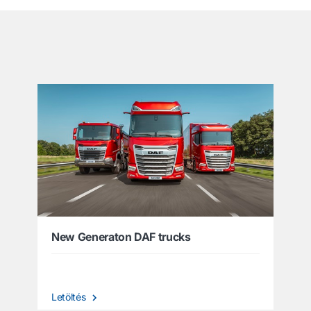
͏
New Generaton DAF trucks
Letöltés