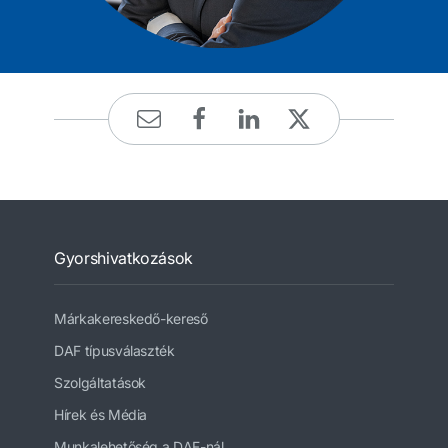
Gyorshivatkozások
Márkakereskedő-kereső
DAF típusválaszték
Szolgáltatások
Hírek és Média
Munkalehetőség a DAF-nál