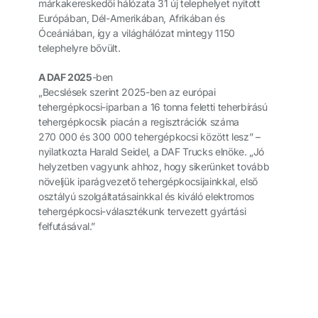
márkakereskedői hálózata 31 új telephelyet nyitott
Európában, Dél-Amerikában, Afrikában és
Óceániában, így a világhálózat mintegy 1150
telephelyre bővült.
A DAF 2025
-ben
„Becslések szerint 2025-ben az európai
tehergépkocsi-iparban a 16 tonna feletti teherbírású
tehergépkocsik piacán a regisztrációk száma
270 000 és 300 000 tehergépkocsi között lesz” –
nyilatkozta Harald Seidel, a DAF Trucks elnöke. „Jó
helyzetben vagyunk ahhoz, hogy sikerünket tovább
növeljük iparágvezető tehergépkocsijainkkal, első
osztályú szolgáltatásainkkal és kiváló elektromos
tehergépkocsi-választékunk tervezett gyártási
felfutásával.”