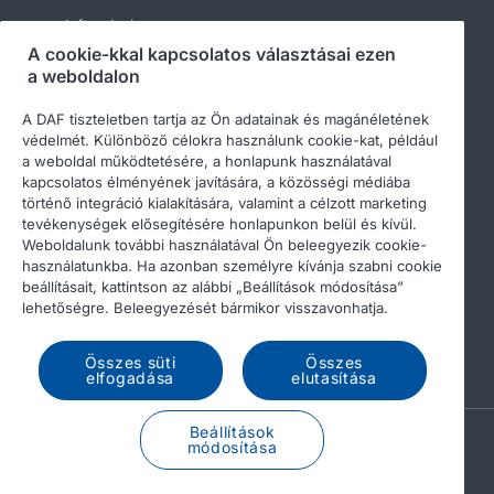
daftrucks.hu
A cookie-kkal kapcsolatos választásai ezen
Egyéb DAF webhelyek
a weboldalon
A DAF tiszteletben tartja az Ön adatainak és magánéletének
védelmét. Különböző célokra használunk cookie-kat, például
a weboldal működtetésére, a honlapunk használatával
kapcsolatos élményének javítására, a közösségi médiába
történő integráció kialakítására, valamint a célzott marketing
tevékenységek elősegítésére honlapunkon belül és kívül.
Weboldalunk további használatával Ön beleegyezik cookie-
használatunkba. Ha azonban személyre kívánja szabni cookie
beállításait, kattintson az alábbi „Beállítások módosítása”
© 2026 DAF
Legal notice
Privacy statement
lehetőségre. Beleegyezését bármikor visszavonhatja.
General conditions
A DAF és a cookie-k
Összes süti
Összes
Income Tax Report
elfogadása
elutasítása
Beállítások
A PACCAR COMPANY
módosítása
DRIVEN BY QUALITY