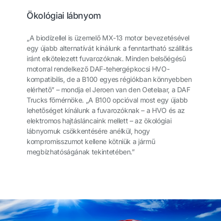
Ökológiai lábnyom
„A biodízellel is üzemelő MX-13 motor bevezetésével
egy újabb alternatívát kínálunk a fenntartható szállítás
iránt elkötelezett fuvarozóknak. Minden belsőégésű
motorral rendelkező DAF-tehergépkocsi HVO-
kompatibilis, de a B100 egyes régiókban könnyebben
elérhető” – mondja el Jeroen van den Oetelaar, a DAF
Trucks főmérnöke. „A B100 opcióval most egy újabb
lehetőséget kínálunk a fuvarozóknak – a HVO és az
elektromos hajtásláncaink mellett – az ökológiai
lábnyomuk csökkentésére anélkül, hogy
kompromisszumot kellene kötniük a jármű
megbízhatóságának tekintetében.”