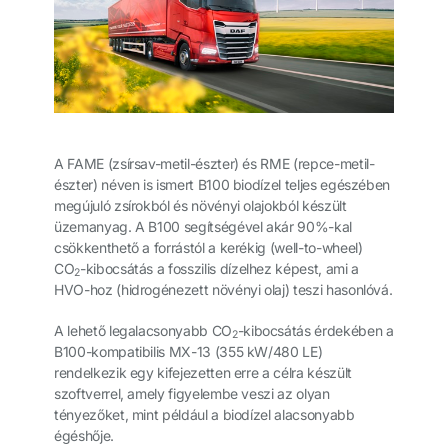
A FAME (zsírsav-metil-észter) és RME (repce-metil-
észter) néven is ismert B100 biodízel teljes egészében
megújuló zsírokból és növényi olajokból készült
üzemanyag. A B100 segítségével akár 90%-kal
csökkenthető a forrástól a kerékig (well-to-wheel)
CO
-kibocsátás a fosszilis dízelhez képest, ami a
2
HVO-hoz (hidrogénezett növényi olaj) teszi hasonlóvá.
A lehető legalacsonyabb CO
-kibocsátás érdekében a
2
B100-kompatibilis MX-13 (355 kW/480 LE)
rendelkezik egy kifejezetten erre a célra készült
szoftverrel, amely figyelembe veszi az olyan
tényezőket, mint például a biodízel alacsonyabb
égéshője.