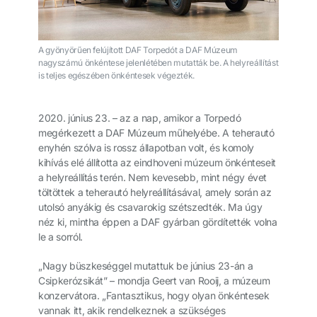
A gyönyörűen felújított DAF Torpedót a DAF Múzeum
nagyszámú önkéntese jelenlétében mutatták be. A helyreállítást
is teljes egészében önkéntesek végezték.
2020. június 23. – az a nap, amikor a Torpedó
megérkezett a DAF Múzeum műhelyébe. A teherautó
enyhén szólva is rossz állapotban volt, és komoly
kihívás elé állította az eindhoveni múzeum önkénteseit
a helyreállítás terén. Nem kevesebb, mint négy évet
töltöttek a teherautó helyreállításával, amely során az
utolsó anyákig és csavarokig szétszedték. Ma úgy
néz ki, mintha éppen a DAF gyárban gördítették volna
le a sorról.
„Nagy büszkeséggel mutattuk be június 23-án a
Csipkerózsikát” – mondja Geert van Rooij, a múzeum
konzervátora. „Fantasztikus, hogy olyan önkéntesek
vannak itt, akik rendelkeznek a szükséges