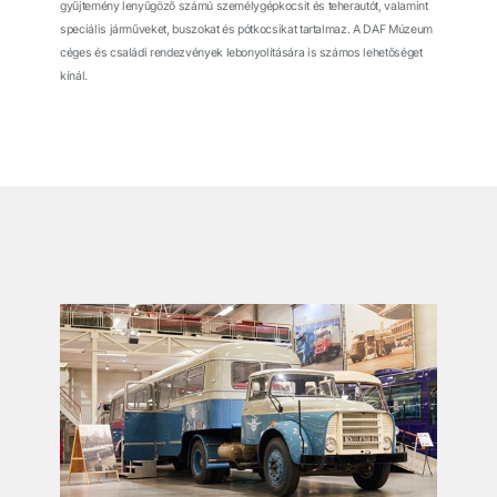
gyűjtemény lenyűgöző számú személygépkocsit és teherautót, valamint
speciális járműveket, buszokat és pótkocsikat tartalmaz. A DAF Múzeum
céges és családi rendezvények lebonyolítására is számos lehetőséget
kínál.
͏