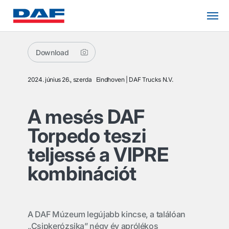
Download
2024. június 26., szerda
Eindhoven
DAF Trucks N.V.
A mesés DAF
Torpedo teszi
teljessé a VIPRE
kombinációt
A DAF Múzeum legújabb kincse, a találóan
„Csipkerózsika” négy év aprólékos