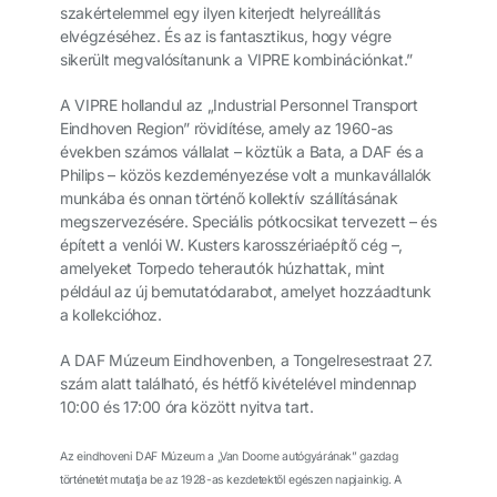
szakértelemmel egy ilyen kiterjedt helyreállítás
elvégzéséhez. És az is fantasztikus, hogy végre
sikerült megvalósítanunk a VIPRE kombinációnkat.”
A VIPRE hollandul az „Industrial Personnel Transport
Eindhoven Region” rövidítése, amely az 1960-as
években számos vállalat – köztük a Bata, a DAF és a
Philips – közös kezdeményezése volt a munkavállalók
munkába és onnan történő kollektív szállításának
megszervezésére. Speciális pótkocsikat tervezett – és
épített a venlói W. Kusters karosszériaépítő cég –,
amelyeket Torpedo teherautók húzhattak, mint
például az új bemutatódarabot, amelyet hozzáadtunk
a kollekcióhoz.
A DAF Múzeum Eindhovenben, a Tongelresestraat 27.
szám alatt található, és hétfő kivételével mindennap
10:00 és 17:00 óra között nyitva tart.
Az eindhoveni DAF Múzeum a „Van Doorne autógyárának” gazdag
történetét mutatja be az 1928-as kezdetektől egészen napjainkig. A