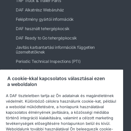
TRP Truck & Trailer Parts
DAF Alkatrész Webáruház
Felépítmény gyártói információk
DAF használt tehergépkocsik
DAF Ready to Go tehergépkocsik
Javítás karbantartási információk független
üzemeltetőknek
Periodic Technical Inspections (PTI)
daftrucks.hu
A cookie-kkal kapcsolatos választásai ezen
Egyéb DAF webhelyek
a weboldalon
A DAF tiszteletben tartja az Ön adatainak és magánéletének
védelmét. Különböző célokra használunk cookie-kat, például
a weboldal működtetésére, a honlapunk használatával
kapcsolatos élményének javítására, a közösségi médiába
történő integráció kialakítására, valamint a célzott marketing
tevékenységek elősegítésére honlapunkon belül és kívül.
Weboldalunk további használatával Ön beleegyezik cookie-