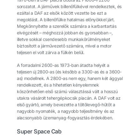
sorozatot. A járművek billenőfülkével rendelkeztek, és
ezáltal a DAF az elsők között vezette be ezt a
megoldást. A billenőfülke hatalmas előnyökkel járt.
Megkönnyítette a szerelők számára a karbantartás
elvégzését – méghozzá jobban és gyorsabban –,
illetve sokkal csendesebb munkakörülményeket
biztosított a járművezető számára, mivel a motor
teljesen el volt zárva a fülkén belül.
A forradalmi 2600-as 1973-ban átadta helyét a
teljesen új 2800-as (és később a 3300-as és a 3600-
as) modellnek. A 2800-as nem egy, hanem két ággyal
rendelkezett, és a hihetetlen kényelemnek
köszönhetően első számú választássá vált a hosszú
utakra vásárolt tehergépkocsik piacán. A DAF volt az
első gyártó, amely bevezette a töltőlevegő-hűtőt a
nagyobb nyomaték, a nagyobb teljesítmény és az
alacsonyabb üzemanyag-fogyasztás érdekében.
Super Space Cab