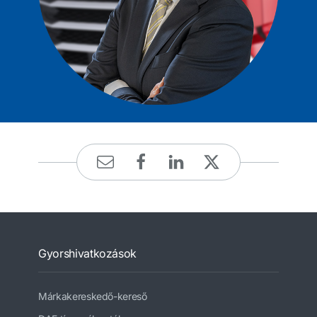
Gyorshivatkozások
Márkakereskedő-kereső