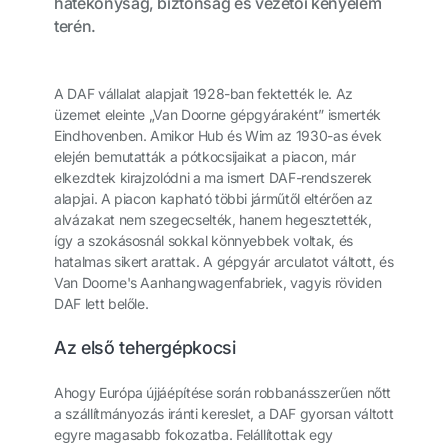
hatékonyság, biztonság és vezetői kényelem
terén.
A DAF vállalat alapjait 1928-ban fektették le. Az
üzemet eleinte „Van Doorne gépgyáraként” ismerték
Eindhovenben. Amikor Hub és Wim az 1930-as évek
elején bemutatták a pótkocsijaikat a piacon, már
elkezdtek kirajzolódni a ma ismert DAF-rendszerek
alapjai. A piacon kapható többi járműtől eltérően az
alvázakat nem szegecselték, hanem hegesztették,
így a szokásosnál sokkal könnyebbek voltak, és
hatalmas sikert arattak. A gépgyár arculatot váltott, és
Van Doorne's Aanhangwagenfabriek, vagyis röviden
DAF lett belőle.
Az első tehergépkocsi
Ahogy Európa újjáépítése során robbanásszerűen nőtt
a szállítmányozás iránti kereslet, a DAF gyorsan váltott
egyre magasabb fokozatba. Felállítottak egy