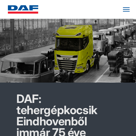
DAF:
tehergépkocsik
Eindhovenből
immár 75 éve