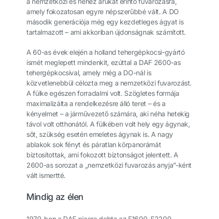
a nemzetközi és nehéz árukat érintő fuvarozásra,
amely fokozatosan egyre népszerűbbé vált. A DO
második generációja még egy kezdetleges ágyat is
tartalmazott – ami akkoriban újdonságnak számított.
A 60-as évek elején a holland tehergépkocsi-gyártó
ismét meglepett mindenkit, ezúttal a DAF 2600-as
tehergépkocsival, amely még a DO-nál is
közvetlenebbül célozta meg a nemzetközi fuvarozást.
A fülke egészen forradalmi volt. Szögletes formája
maximalizálta a rendelkezésre álló teret – és a
kényelmet – a járművezető számára, aki néha hetekig
távol volt otthonától. A fülkében volt hely egy ágynak,
sőt, szükség esetén emeletes ágynak is. A nagy
ablakok sok fényt és páratlan körpanorámát
biztosítottak, ami fokozott biztonságot jelentett. A
2600-as sorozat a „nemzetközi fuvarozás anyja”-ként
vált ismertté.
Mindig az élen
1970-ben a DAF piacra dobta az F1600–F2200