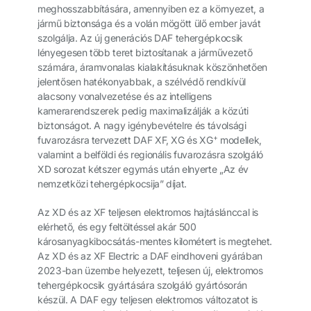
meghosszabbítására, amennyiben ez a környezet, a
jármű biztonsága és a volán mögött ülő ember javát
szolgálja. Az új generációs DAF tehergépkocsik
lényegesen több teret biztosítanak a járművezető
számára, áramvonalas kialakításuknak köszönhetően
jelentősen hatékonyabbak, a szélvédő rendkívül
alacsony vonalvezetése és az intelligens
kamerarendszerek pedig maximalizálják a közúti
biztonságot. A nagy igénybevételre és távolsági
+
fuvarozásra tervezett DAF XF, XG és XG
modellek,
valamint a belföldi és regionális fuvarozásra szolgáló
XD sorozat kétszer egymás után elnyerte „Az év
nemzetközi tehergépkocsija” díjat.
Az XD és az XF teljesen elektromos hajtáslánccal is
elérhető, és egy feltöltéssel akár 500
károsanyagkibocsátás-mentes kilométert is megtehet.
Az XD és az XF Electric a DAF eindhoveni gyárában
2023-ban üzembe helyezett, teljesen új, elektromos
tehergépkocsik gyártására szolgáló gyártósorán
készül. A DAF egy teljesen elektromos változatot is