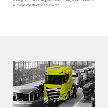
a jövőre vonatkozó terveinkre.”
͏