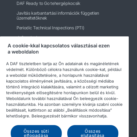
DAF Ready to Go tehergépkocsik
Javítás karbantartási információk független
üzemeltetőknek
Periodic Technical Inspections (PTI)
daftrucks.hu
A cookie-kkal kapcsolatos választásai ezen
Egyéb DAF webhelyek
a weboldalon
A DAF tiszteletben tartja az Ön adatainak és magánéletének
védelmét. Különböző célokra használunk cookie-kat, például
a weboldal működtetésére, a honlapunk használatával
kapcsolatos élményének javítására, a közösségi médiába
történő integráció kialakítására, valamint a célzott marketing
tevékenységek elősegítésére honlapunkon belül és kívül.
Weboldalunk további használatával Ön beleegyezik cookie-
használatunkba. Ha azonban személyre kívánja szabni cookie
beállításait, kattintson az alábbi „Beállítások módosítása”
© 2026 DAF
Legal notice
Privacy statement
lehetőségre. Beleegyezését bármikor visszavonhatja.
General conditions
A DAF és a cookie-k
Összes süti
Összes
Income Tax Report
elfogadása
elutasítása