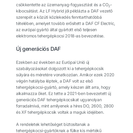
csökkentette az üzemanyag-fogyasztást és a CO
-
2
kibocsátást. Az LF Hybrid jól példázta a DAF vezető
szerepét a közúti közlekedés fenntarthatóbbá
tételében, amelyet tovább erősített a DAF CF Electric,
az európai gyártó által gyártott első teljesen
elektromos tehergépkocsi 2018-as bevezetése.
Új generációs DAF
Ezekben az években az Európai Unió új
szabályozásokat dolgozott ki a tehergépkocsik
súlyára és méretére vonatkozóan. Amikor ezek 2020
végén hatályba léptek, a DAF volt az első
tehergépkocsi-gyártó, amely készen állt arra, hogy
alkalmazza őket. Ez tette a 2021-ben bevezetett új
generációs DAF tehergépkocsikat ugyanolyan
forradalmivá, mint amilyenek a híres DO, 2600, 2800
és XF tehergépkocsik voltak a maguk idejében.
A rendeletek lehetőséget biztosítanak a
tehergépkocsi-gyártóknak a fülke kis mértékű