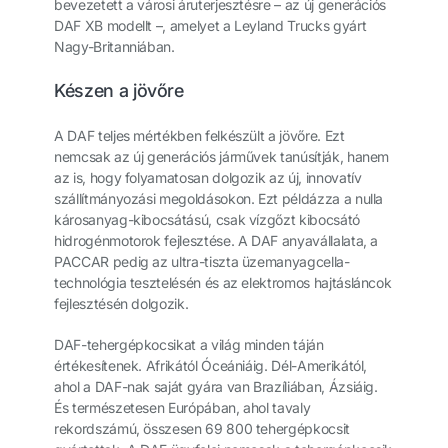
bevezetett a városi áruterjesztésre – az új generációs
DAF XB modellt –, amelyet a Leyland Trucks gyárt
Nagy-Britanniában.
Készen a jövőre
A DAF teljes mértékben felkészült a jövőre. Ezt
nemcsak az új generációs járművek tanúsítják, hanem
az is, hogy folyamatosan dolgozik az új, innovatív
szállítmányozási megoldásokon. Ezt példázza a nulla
károsanyag-kibocsátású, csak vízgőzt kibocsátó
hidrogénmotorok fejlesztése. A DAF anyavállalata, a
PACCAR pedig az ultra-tiszta üzemanyagcella-
technológia tesztelésén és az elektromos hajtásláncok
fejlesztésén dolgozik.
DAF-tehergépkocsikat a világ minden táján
értékesítenek. Afrikától Óceániáig. Dél-Amerikától,
ahol a DAF-nak saját gyára van Brazíliában, Ázsiáig.
És természetesen Európában, ahol tavaly
rekordszámú, összesen 69 800 tehergépkocsit