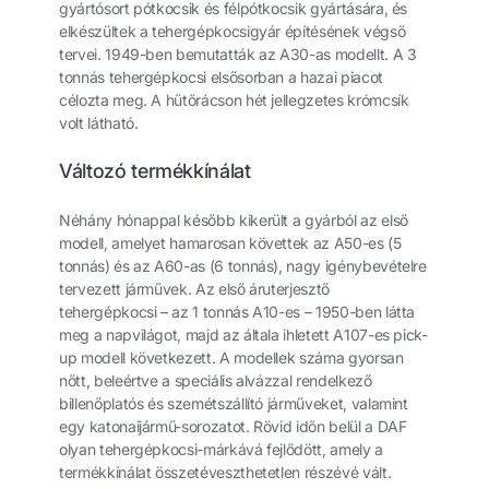
gyártósort pótkocsik és félpótkocsik gyártására, és
elkészültek a tehergépkocsigyár építésének végső
tervei. 1949-ben bemutatták az A30-as modellt. A 3
tonnás tehergépkocsi elsősorban a hazai piacot
célozta meg. A hűtőrácson hét jellegzetes krómcsík
volt látható.
Változó termékkínálat
Néhány hónappal később kikerült a gyárból az első
modell, amelyet hamarosan követtek az A50-es (5
tonnás) és az A60-as (6 tonnás), nagy igénybevételre
tervezett járművek. Az első áruterjesztő
tehergépkocsi – az 1 tonnás A10-es – 1950-ben látta
meg a napvilágot, majd az általa ihletett A107-es pick-
up modell következett. A modellek száma gyorsan
nőtt, beleértve a speciális alvázzal rendelkező
billenőplatós és szemétszállító járműveket, valamint
egy katonaijármű-sorozatot. Rövid időn belül a DAF
olyan tehergépkocsi-márkává fejlődött, amely a
termékkínálat összetéveszthetetlen részévé vált.