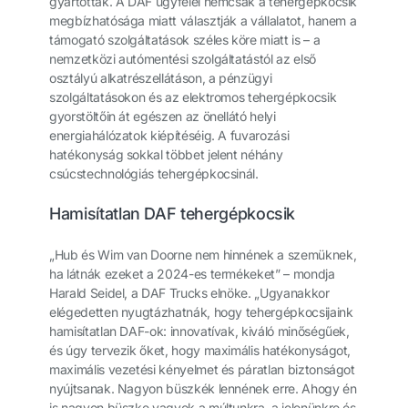
gyártottak. A DAF ügyfelei nemcsak a tehergépkocsik
megbízhatósága miatt választják a vállalatot, hanem a
támogató szolgáltatások széles köre miatt is – a
nemzetközi autómentési szolgáltatástól az első
osztályú alkatrészellátáson, a pénzügyi
szolgáltatásokon és az elektromos tehergépkocsik
gyorstöltőin át egészen az önellátó helyi
energiahálózatok kiépítéséig. A fuvarozási
hatékonyság sokkal többet jelent néhány
csúcstechnológiás tehergépkocsinál.
Hamisítatlan DAF tehergépkocsik
„Hub és Wim van Doorne nem hinnének a szemüknek,
ha látnák ezeket a 2024-es termékeket” – mondja
Harald Seidel, a DAF Trucks elnöke. „Ugyanakkor
elégedetten nyugtázhatnák, hogy tehergépkocsijaink
hamisítatlan DAF-ok: innovatívak, kiváló minőségűek,
és úgy tervezik őket, hogy maximális hatékonyságot,
maximális vezetési kényelmet és páratlan biztonságot
nyújtsanak. Nagyon büszkék lennének erre. Ahogy én
is nagyon büszke vagyok a múltunkra, a jelenünkre és