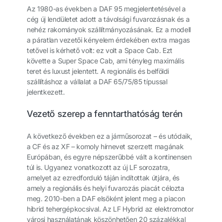
Az 1980-as években a DAF 95 megjelentetésével a
cég új lendületet adott a távolsági fuvarozásnak és a
nehéz rakományok szállítmányozásának. Ez a modell
a páratlan vezetői kényelem érdekében extra magas
tetővel is kérhető volt: ez volt a Space Cab. Ezt
követte a Super Space Cab, ami tényleg maximális
teret és luxust jelentett. A regionális és belföldi
szállításhoz a vállalat a DAF 65/75/85 típussal
jelentkezett.
Vezető szerep a fenntarthatóság terén
A következő években ez a járműsorozat – és utódaik,
a CF és az XF – komoly hírnevet szerzett magának
Európában, és egyre népszerűbbé vált a kontinensen
túl is. Ugyanez vonatkozott az új LF sorozatra,
amelyet az ezredforduló táján indítottak útjára, és
amely a regionális és helyi fuvarozás piacát célozta
meg. 2010-ben a DAF elsőként jelent meg a piacon
hibrid tehergépkocsival. Az LF Hybrid az elektromotor
városi használatának köszönhetően 20 százalékkal