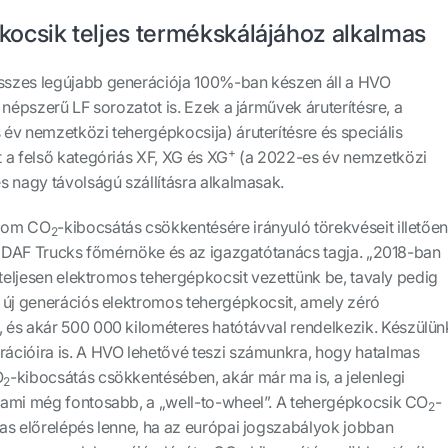
ocsik teljes termékskálájához alkalmas
szes legújabb generációja 100%-ban készen áll a HVO
 népszerű LF sorozatot is. Ezek a járművek áruterítésre, a
év nemzetközi tehergépkocsija) áruterítésre és speciális
+
 a felső kategóriás XF, XG és XG
(a 2022-es év nemzetközi
s nagy távolságú szállításra alkalmasak.
alom CO
-kibocsátás csökkentésére irányuló törekvéseit illetően
2
 a DAF Trucks főmérnöke és az igazgatótanács tagja. „2018-ban
 teljesen elektromos tehergépkocsit vezettünk be, tavaly pedig
 új generációs elektromos tehergépkocsit, amely zéró
 és akár 500 000 kilométeres hatótávval rendelkezik. Készülün
ációira is. A HVO lehetővé teszi számunkra, hogy hatalmas
O
-kibocsátás csökkentésében, akár már ma is, a jelenlegi
2
 ami még fontosabb, a „well-to-wheel”. A tehergépkocsik CO
-
2
as előrelépés lenne, ha az európai jogszabályok jobban