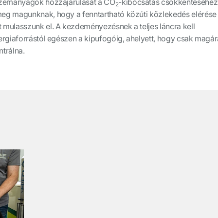
üzemanyagok hozzájárulását a CO
-kibocsátás csökkentéséhez
2
eg magunknak, hogy a fenntartható közúti közlekedés elérése
mulasszunk el. A kezdeményezésnek a teljes láncra kell
ergiaforrástól egészen a kipufogóig, ahelyett, hogy csak magár
trálna.