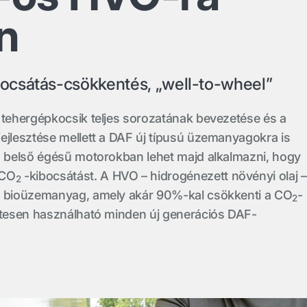
n
csátás-csökkentés, „well-to-wheel”
 tehergépkocsik teljes sorozatának bevezetése és a
ejlesztése mellett a DAF új típusú üzemanyagokra is
a belső égésű motorokban lehet majd alkalmazni, hogy
 CO
-kibocsátást. A HVO – hidrogénezett növényi olaj –
2
s bioüzemanyag, amely akár 90%-kal csökkenti a CO
-
2
letesen használható minden új generációs DAF-