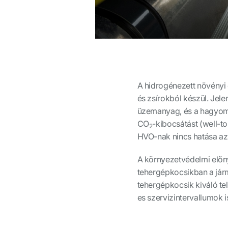
A hidrogénezett növényi
és zsírokból készül. Jel
üzemanyag, és a hagyomá
CO
-kibocsátást (well-t
2
HVO-nak nincs hatása az
A környezetvédelmi előn
tehergépkocsikban a jár
tehergépkocsik kiváló te
es szervizintervallumok i