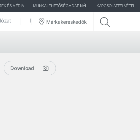
REK ÉS MÉDIA
MUNKALEHETŐSÉG A DAF-NÁL
KAPCSOLATFELVÉTEL
lózat
DAF-történetek
Márkakereskedők
Download