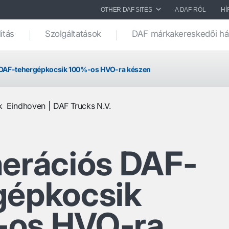
OTHER DAF SITES
A DAF-RÓL
HÍ
itás
Szolgáltatások
DAF márkakereskedői há
 DAF-tehergépkocsik 100%-os HVO-ra készen
k
Eindhoven
DAF Trucks N.V.
nerációs DAF-
gépkocsik
os HVO-ra