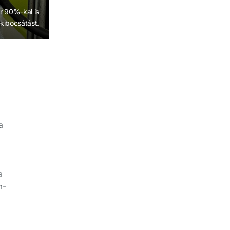
r 90%-kal is
kibocsátást.
l
a
a
m-