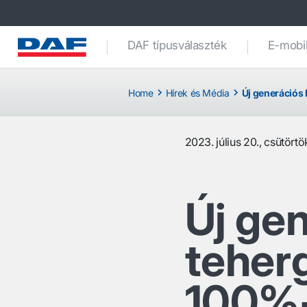
DAF típusválaszték
E-mobil
Home
Hírek és Média
Új generációs
2023. július 20., csütörtö
Új ge
teher
100%-