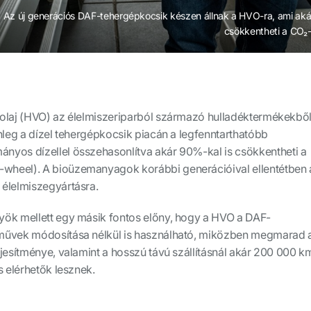
Az új generációs DAF-tehergépkocsik készen állnak a HVO-ra, ami aká
csökkentheti a CO₂-
 olaj (HVO) az élelmiszeriparból származó hulladéktermékekbő
enleg a dízel tehergépkocsik piacán a legfenntarthatóbb
nyos dízellel összehasonlítva akár 90%-kal is csökkentheti a
o-wheel). A bioüzemanyagok korábbi generációival ellentétben 
 élelmiszegyártásra.
yök mellett egy másik fontos előny, hogy a HVO a DAF-
művek módosítása nélkül is használható, miközben megmarad 
ljesítménye, valamint a hosszú távú szállításnál akár 200 000 k
s elérhetők lesznek.