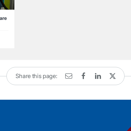
are
Share this page: