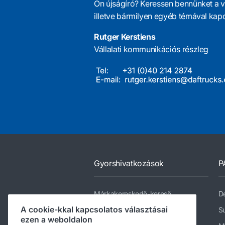
Ön újságíró? Keressen bennünket a vá
illetve bármilyen egyéb témával kap
Rutger Kerstiens
Vállalati kommunikációs részleg
Gyorshivatkozások
P
Márkakereskedő-kereső
De
A cookie-kkal kapcsolatos választásai
DAF típusválaszték
Su
ezen a weboldalon