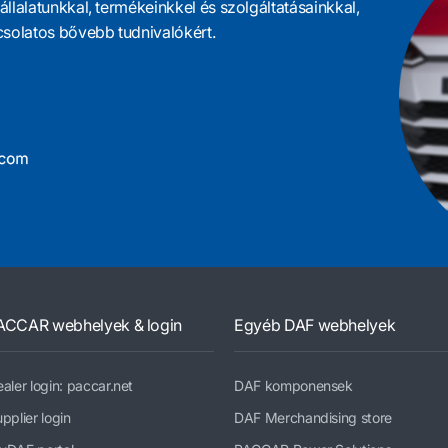
llalatunkkal, termékeinkkel és szolgáltatásainkkal,
csolatos bővebb tudnivalókért.
ACCAR webhelyek & login
Egyéb DAF webhelyek
aler login: paccar.net
DAF komponensek
pplier login
DAF Merchandising store