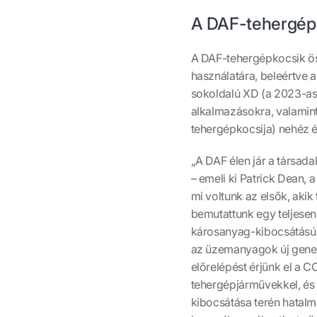
A DAF-tehergépk
A DAF-tehergépkocsik ös
használatára, beleértve a
sokoldalú XD (a 2023-as 
alkalmazásokra, valamint
tehergépkocsija) nehéz é
„A DAF élen jár a társad
– emeli ki Patrick Dean,
mi voltunk az elsők, akik
bemutattunk egy teljesen
károsanyag-kibocsátású,
az üzemanyagok új gener
előrelépést érjünk el a C
tehergépjárművekkel, és
kibocsátása terén hatalm