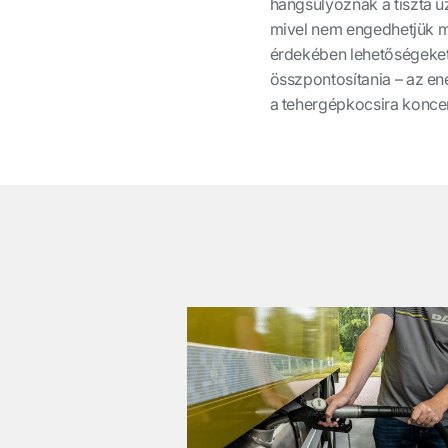
hangsúlyoznák a tiszta 
mivel nem engedhetjük m
érdekében lehetőségeket 
összpontosítania – az en
a tehergépkocsira koncen
͏