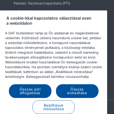
Periodic Technical Inspections (PTI)
daftrucks.hu
A cookie-kkal kapcsolatos választásai ezen
Egyéb DAF webhelyek
a weboldalon
A DAF tiszteletben tartja az Ön adatainak és magánéletének
védelmét. Különböző célokra használunk cookie-kat, például
a weboldal működtetésére, a honlapunk használatával
kapcsolatos élményének javítására, a közösségi médiába
történő integráció kialakítására, valamint a célzott marketing
tevékenységek elősegítésére honlapunkon belül és kívül.
Weboldalunk további használatával Ön beleegyezik cookie-
használatunkba. Ha azonban személyre kívánja szabni cookie
beállításait, kattintson az alábbi „Beállítások módosítása”
© 2026 DAF
Legal notice
Privacy statement
lehetőségre. Beleegyezését bármikor visszavonhatja.
General conditions
A DAF és a cookie-k
Összes süti
Összes
Income Tax Report
elfogadása
elutasítása
Beállítások
A PACCAR COMPANY
módosítása