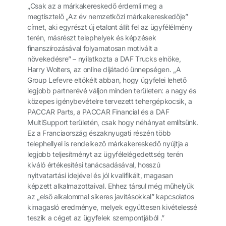
„Csak az a márkakereskedő érdemli meg a
megtisztelő „Az év nemzetközi márkakereskedője”
címet, aki egyrészt új etalont állít fel az ügyfélélmény
terén, másrészt telephelyek és képzések
finanszírozásával folyamatosan motivált a
növekedésre” – nyilatkozta a DAF Trucks elnöke,
Harry Wolters, az online díjátadó ünnepségen. „A
Group Lefevre eltökélt abban, hogy ügyfelei lehető
legjobb partnerévé váljon minden területen: a nagy és
közepes igénybevételre tervezett tehergépkocsik, a
PACCAR Parts, a PACCAR Financial és a DAF
MultiSupport területén, csak hogy néhányat említsünk.
Ez a Franciaország északnyugati részén több
telephellyel is rendelkező márkakereskedő nyújtja a
legjobb teljesítményt az ügyfélelégedettség terén
kiváló értékesítési tanácsadásával, hosszú
nyitvatartási idejével és jól kvalifikált, magasan
képzett alkalmazottaival. Ehhez társul még műhelyük
az „első alkalommal sikeres javításokkal” kapcsolatos
kimagasló eredménye, melyek együttesen kivételessé
teszik a céget az ügyfelek szempontjából .”