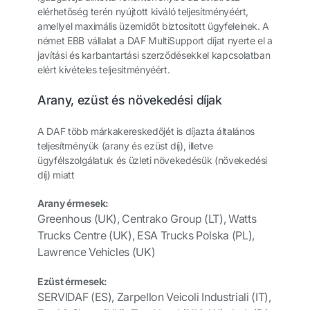
elérhetőség terén nyújtott kiváló teljesítményéért,
amellyel maximális üzemidőt biztosított ügyfeleinek. A
német EBB vállalat a DAF MultiSupport díjat nyerte el a
javítási és karbantartási szerződésekkel kapcsolatban
elért kivételes teljesítményéért.
Arany, ezüst és növekedési díjak
A DAF több márkakereskedőjét is díjazta általános
teljesítményük (arany és ezüst díj), illetve
ügyfélszolgálatuk és üzleti növekedésük (növekedési
díj) miatt
Arany érmesek:
Greenhous (UK), Centrako Group (LT), Watts
Trucks Centre (UK), ESA Trucks Polska (PL),
Lawrence Vehicles (UK)
Ezüst érmesek:
SERVIDAF (ES), Zarpellon Veicoli Industriali (IT),