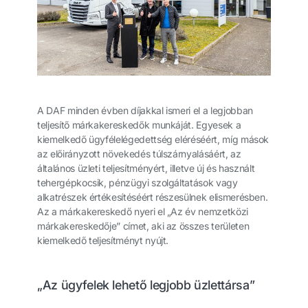
A DAF minden évben díjakkal ismeri el a legjobban
teljesítő márkakereskedők munkáját. Egyesek a
kiemelkedő ügyfélelégedettség eléréséért, míg mások
az előirányzott növekedés túlszárnyalásáért, az
általános üzleti teljesítményért, illetve új és használt
tehergépkocsik, pénzügyi szolgáltatások vagy
alkatrészek értékesítéséért részesülnek elismerésben.
Az a márkakereskedő nyeri el „Az év nemzetközi
márkakereskedője” címet, aki az összes területen
kiemelkedő teljesítményt nyújt.
„Az ügyfelek lehető legjobb üzlettársa”