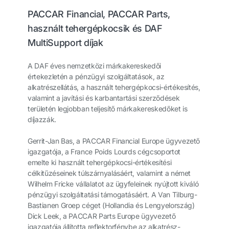
PACCAR Financial, PACCAR Parts,
használt tehergépkocsik és DAF
MultiSupport díjak
A DAF éves nemzetközi márkakereskedői
értekezletén a pénzügyi szolgáltatások, az
alkatrészellátás, a használt tehergépkocsi-értékesítés,
valamint a javítási és karbantartási szerződések
területén legjobban teljesítő márkakereskedőket is
díjazzák.
Gerrit-Jan Bas, a PACCAR Financial Europe ügyvezető
igazgatója, a France Poids Lourds cégcsoportot
emelte ki használt tehergépkocsi-értékesítési
célkitűzéseinek túlszárnyalásáért, valamint a német
Wilhelm Fricke vállalatot az ügyfeleinek nyújtott kiváló
pénzügyi szolgáltatási támogatásáért. A Van Tilburg-
Bastianen Groep céget (Hollandia és Lengyelország)
Dick Leek, a PACCAR Parts Europe ügyvezető
igazgatója állította reflektorfénybe az alkatrész-