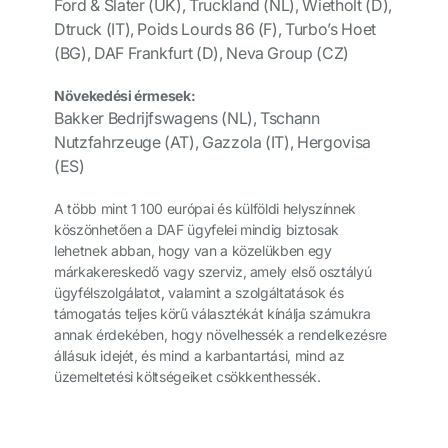
Ford & Slater (UK), Truckland (NL), Wietholt (D),
Dtruck (IT), Poids Lourds 86 (F), Turbo’s Hoet
(BG), DAF Frankfurt (D), Neva Group (CZ)
Növekedési érmesek:
Bakker Bedrijfswagens (NL), Tschann
Nutzfahrzeuge (AT), Gazzola (IT), Hergovisa
(ES)
A több mint 1 100 európai és külföldi helyszínnek
köszönhetően a DAF ügyfelei mindig biztosak
lehetnek abban, hogy van a közelükben egy
márkakereskedő vagy szerviz, amely első osztályú
ügyfélszolgálatot, valamint a szolgáltatások és
támogatás teljes körű választékát kínálja számukra
annak érdekében, hogy növelhessék a rendelkezésre
állásuk idejét, és mind a karbantartási, mind az
üzemeltetési költségeiket csökkenthessék.