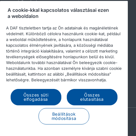
daftrucks.hu
A cookie-kkal kapcsolatos választásai ezen
Egyéb DAF webhelyek
a weboldalon
A DAF tiszteletben tartja az Ön adatainak és magánéletének
védelmét. Különböző célokra használunk cookie-kat, például
a weboldal működtetésére, a honlapunk használatával
kapcsolatos élményének javítására, a közösségi médiába
történő integráció kialakítására, valamint a célzott marketing
tevékenységek elősegítésére honlapunkon belül és kívül.
Weboldalunk további használatával Ön beleegyezik cookie-
használatunkba. Ha azonban személyre kívánja szabni cookie
beállításait, kattintson az alábbi „Beállítások módosítása”
© 2026 DAF
Legal notice
Privacy statement
lehetőségre. Beleegyezését bármikor visszavonhatja.
General conditions
A DAF és a cookie-k
Összes süti
Összes
Income Tax Report
elfogadása
elutasítása
Beállítások
A PACCAR COMPANY
módosítása
DRIVEN BY QUALITY