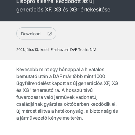
Elsöprő sikerrel kezdődött az új
generációs XF, XG és XG⁺ értékesítése
Download
2021. július 13., kedd
Eindhoven
DAF Trucks N.V.
Kevesebb mint egy hónappal a hivatalos
bemutató után a DAF már több mint 1000
ügyfélrendelést kapott az új generációs XF, XG
+
és XG
teherautóira. A hosszú távú
fuvarozásra való járművek vadonatúj
családjának gyártása októberben kezdődik el,
új mércét állítva a hatékonyság, a biztonság és
a járművezető kényelme terén.