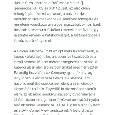
Június 9-én, szerdán a DAF leleplezte az új
+
generációs XF, XG és XG
típusát, az első olyan
tehergépjárműveket a piacon, amelyek teljes
mértékben alkalmazkodnak a járművek tömegére és
méreteire vonatkozó új európai jogszabályokhoz. Ezek
hosszabb teherautó-fülkéket tesznek lehetővé, hogy
új szintre emeljék a hatékonyságot, a biztonságot és a
járművezető kényelmét.
Az olyan jellemzők, mint az optimális lekerekítések, a
kúpos kialakítású fülke, a jobban ívelt szélvédő és a
jármű orrának 16 centiméteres meghosszabbítása, a
kategóriában élenjáró aerodinamikát eredményeztek.
Ez pedig hozzájárul az üzemanyag-hatékonyság
lenyűgöző, akár 10 százalékos javulásához, ami
hasonló mértékű csökkenést jelent a szén-dioxid-
kibocsátás terén is. Egyedülálló biztonságot sikerült
elérni az ablakok rendkívül alacsony övvonalával, a
kísérőoldalon kimagaslóan jó közvetlen kilátást nyújtó
alsó ablakkal, valamint az új DAF Digital Vision System
és a DAF Corner View rendszerrel. A befordítható