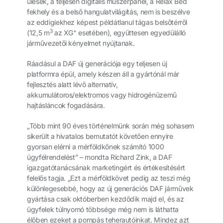
ülések, a teljesen digitális műszerpanel, a Relax Bed
fekhely és a belső hangulatvilágítás, nem is beszélve
az eddigiekhez képest példátlanul tágas belsőtérről
3
+
(12,5 m
az XG
esetében), együttesen egyedülálló
járművezetői kényelmet nyújtanak.
Ráadásul a DAF új generációja egy teljesen új
platformra épül, amely készen áll a gyártónál már
fejlesztés alatt lévő alternatív,
akkumulátoros/elektromos vagy hidrogénüzemű
hajtásláncok fogadására.
„Több mint 90 éves történelmünk során még sohasem
sikerült a hivatalos bemutatót követően ennyire
gyorsan elérni a mérföldkőnek számító 1000
ügyfélrendelést” – mondta Richard Zink, a DAF
igazgatótanácsának marketingért és értékesítésért
felelős tagja. „Ezt a mérföldkövet pedig az teszi még
különlegesebbé, hogy az új generációs DAF járművek
gyártása csak októberben kezdődik majd el, és az
ügyfelek túlnyomó többsége még nem is láthatta
élőben ezeket a pompás teherautóinkat. Mindez azt