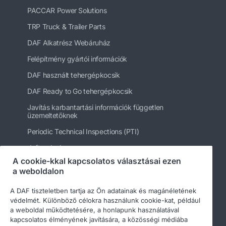
PACCAR Power Solutions
TRP Truck & Trailer Parts
DAF Alkatrész Webáruház
Felépítmény gyártói információk
DAF használt tehergépkocsik
DAF Ready to Go tehergépkocsik
Javítás karbantartási információk független
üzemeltetőknek
Periodic Technical Inspections (PTI)
daftrucks.hu
A cookie-kkal kapcsolatos választásai ezen
Egyéb DAF webhelyek
a weboldalon
A DAF tiszteletben tartja az Ön adatainak és magánéletének
védelmét. Különböző célokra használunk cookie-kat, például
a weboldal működtetésére, a honlapunk használatával
kapcsolatos élményének javítására, a közösségi médiába