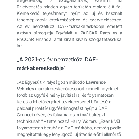
elégedettség, a szolgáltatások, valamint az
üzletvezetés minden egyes területén etalont állít fel.
Kiemelkedő teljesítményt nyújt az új és használt
tehergépkocsik értékesítésében és szervizelésében.
Az év nemzetközi DAF-márkakereskedője emellett
aktívan támogatja ügyfeleit a PACCAR Parts és a
PACCAR Financial által kínált kiváló szolgáltatásokkal
is.”
„A 2021-es év nemzetközi DAF-
márkakereskedője”
„Az Egyesült Királyságban működő
Lawrence
Vehicles
márkakereskedői csoport kiemelt figyelmet
fordít az ügyfélélmény javítására, és folyamatosan
keresi a lehetőségeket tevékenységei bővítésére,
például proaktív ügyféltámogatást nyújt a DAF
Connect révén, és folyamatosan továbbképzi
technikusait ” – tette hozzá Harry Wolters. „Ezen kívül
folyamatosan beruház a DAF-márkába, nemrég pedig
megnyitottak egy lenyűgöző, új átadás előtti ellenőrző