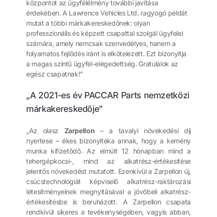
központot az ügyfélélmény további javítása
érdekében. A Lawrence Vehicles Ltd. ragyogó példát
mutat a többi márkakereskedőnek: olyan
professzionális és képzett csapattal szolgál ügyfelei
számára, amely nemcsak szenvedélyes, hanem a
folyamatos fejlődés iránt is elkötelezett. Ezt bizonyítja
a magas szintű ügyfél-elégedettség. Gratulálok az
egész csapatnak!”
„A 2021-es év PACCAR Parts nemzetközi
márkakereskedője”
„Az olasz
Zarpellon
– a tavalyi növekedési díj
nyertese – ékes bizonyítéka annak, hogy a kemény
munka kifizetődő. Az elmúlt 12 hónapban mind a
tehergépkocsi-, mind az alkatrész-értékesítése
jelentős növekedést mutatott. Ezenkívül a Zarpellon új,
csúcstechnológiát képviselő alkatrész-raktározási
létesítményeinek megnyitásával a jövőbeli alkatrész-
értékesítésbe is beruházott. A Zarpellon csapata
rendkívül sikeres a tevékenységében, vagyis abban,