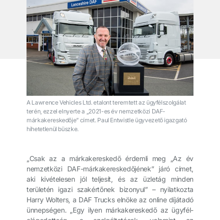
A Lawrence Vehicles Ltd. etalont teremtett az ügyfélszolgálat
terén, ezzel elnyerte a „2021-es év nemzetközi DAF-
márkakereskedője” címet. Paul Entwistle ügyvezető igazgató
hihetetlenül büszke.
„Csak az a márkakereskedő érdemli meg „Az év
nemzetközi DAF-márkakereskedőjének” járó címet,
aki kivételesen jól teljesít, és az üzletág minden
területén igazi szakértőnek bizonyul” – nyilatkozta
Harry Wolters, a DAF Trucks elnöke az online díjátadó
ünnepségen. „Egy ilyen márkakereskedő az ügyfél-