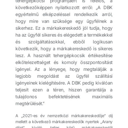
tehergépkocsi programjáért is felelős, a
következőképpen nyilatkozott erről: „A DBK
egyértelmű elképzeléssel rendelkezik arról,
hogy mire van szüksége egy ügyfélnek a
sikerhez. Ez a márkakereskedő jól tudja, hogy
ha az ügyfél sikeres és elégedett a termékekkel
és szolgáltatásokkal, ebből logikusan
következik, hogy a márkakereskedő is sikeres
lesz. A használt tehergépkocsik értékesítése
elkötelezettséget és komoly összpontosítást
igényel. Az a lényege, hogy megtalálják a
legjobb megoldást az ügyfél szállítási
igényeinek kielégítésére. A DBK pedig kiválóan
teljesít ezen a téren, hiszen garantálja a
tulajdonos befektetésének maximális
megtérülését.”
A „2021-es év nemzetközi márkakereskedője” díj
mellett a következő márkakereskedők nyertek „Arany
díjat” kiváló, teljes körű márkakereskedői