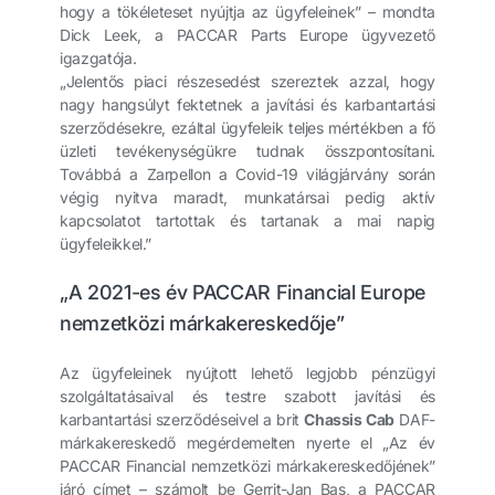
hogy a tökéleteset nyújtja az ügyfeleinek” – mondta
Dick Leek, a PACCAR Parts Europe ügyvezető
igazgatója.
„Jelentős piaci részesedést szereztek azzal, hogy
nagy hangsúlyt fektetnek a javítási és karbantartási
szerződésekre, ezáltal ügyfeleik teljes mértékben a fő
üzleti tevékenységükre tudnak összpontosítani.
Továbbá a Zarpellon a Covid-19 világjárvány során
végig nyitva maradt, munkatársai pedig aktív
kapcsolatot tartottak és tartanak a mai napig
ügyfeleikkel.”
„A 2021-es év PACCAR Financial Europe
nemzetközi márkakereskedője”
Az ügyfeleinek nyújtott lehető legjobb pénzügyi
szolgáltatásaival és testre szabott javítási és
karbantartási szerződéseivel a brit
Chassis Cab
DAF-
márkakereskedő megérdemelten nyerte el „Az év
PACCAR Financial nemzetközi márkakereskedőjének”
járó címet – számolt be Gerrit-Jan Bas, a PACCAR