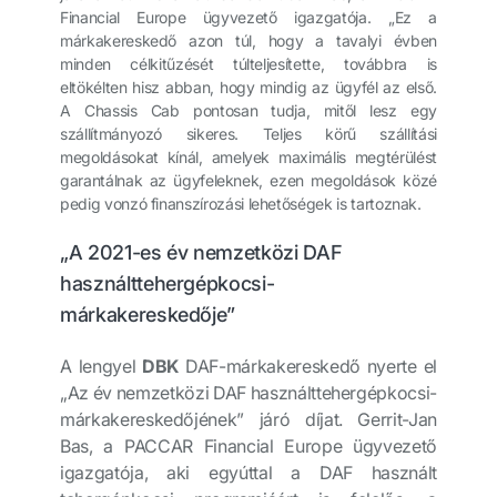
Financial Europe ügyvezető igazgatója. „Ez a
márkakereskedő azon túl, hogy a tavalyi évben
minden célkitűzését túlteljesítette, továbbra is
eltökélten hisz abban, hogy mindig az ügyfél az első.
A Chassis Cab pontosan tudja, mitől lesz egy
szállítmányozó sikeres. Teljes körű szállítási
megoldásokat kínál, amelyek maximális megtérülést
garantálnak az ügyfeleknek, ezen megoldások közé
pedig vonzó finanszírozási lehetőségek is tartoznak.
„A 2021-es év nemzetközi DAF
használttehergépkocsi-
márkakereskedője”
A lengyel
DBK
DAF-márkakereskedő nyerte el
„Az év nemzetközi DAF használttehergépkocsi-
márkakereskedőjének” járó díjat. Gerrit-Jan
Bas, a PACCAR Financial Europe ügyvezető
igazgatója, aki egyúttal a DAF használt