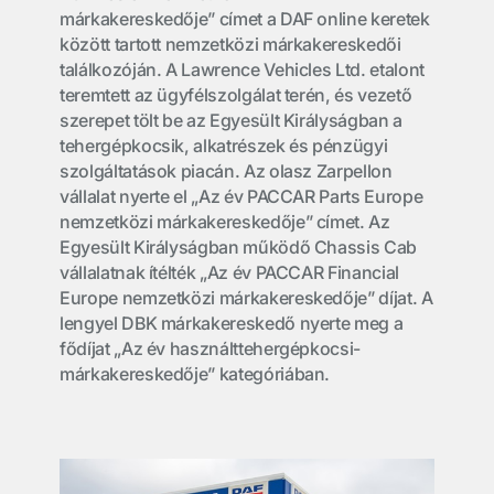
márkakereskedője” címet a DAF online keretek
között tartott nemzetközi márkakereskedői
találkozóján. A Lawrence Vehicles Ltd. etalont
teremtett az ügyfélszolgálat terén, és vezető
szerepet tölt be az Egyesült Királyságban a
tehergépkocsik, alkatrészek és pénzügyi
szolgáltatások piacán. Az olasz Zarpellon
vállalat nyerte el „Az év PACCAR Parts Europe
nemzetközi márkakereskedője” címet. Az
Egyesült Királyságban működő Chassis Cab
vállalatnak ítélték „Az év PACCAR Financial
Europe nemzetközi márkakereskedője” díjat. A
lengyel DBK márkakereskedő nyerte meg a
fődíjat „Az év használttehergépkocsi-
márkakereskedője” kategóriában.