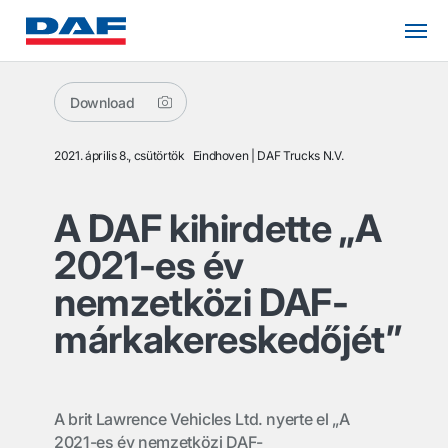
Download
2021. április 8., csütörtök
Eindhoven
DAF Trucks N.V.
A DAF kihirdette „A
2021-es év
nemzetközi DAF-
márkakereskedőjét”
A brit Lawrence Vehicles Ltd. nyerte el „A
2021-es év nemzetközi DAF-