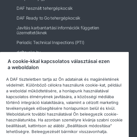
DAF használt tehergépkocsik
DAF Ready to Go tehergépkocsik
Javítás karbantartási információk független
üzemeltetőknek
Periodic Technical Inspections (PTI)
daftrucks.hu
A cookie-kkal kapcsolatos választásai ezen
Egyéb DAF webhelyek
a weboldalon
A DAF tiszteletben tartja az Ön adatainak és magánéletének
védelmét. Különböző célokra használunk cookie-kat, például
a weboldal működtetésére, a honlapunk használatával
kapcsolatos élményének javítására, a közösségi médiába
történő integráció kialakítására, valamint a célzott marketing
tevékenységek elősegítésére honlapunkon belül és kívül.
Weboldalunk további használatával Ön beleegyezik cookie-
használatunkba. Ha azonban személyre kívánja szabni cookie
beállításait, kattintson az alábbi „Beállítások módosítása”
© 2026 DAF
Legal notice
Privacy statement
lehetőségre. Beleegyezését bármikor visszavonhatja.