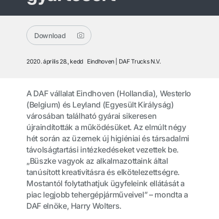
Download
2020. április 28., kedd
Eindhoven
DAF Trucks N.V.
A DAF vállalat Eindhoven (Hollandia), Westerlo
(Belgium) és Leyland (Egyesült Királyság)
városában található gyárai sikeresen
újraindították a működésüket. Az elmúlt négy
hét során az üzemek új higiéniai és társadalmi
távolságtartási intézkedéseket vezettek be.
„Büszke vagyok az alkalmazottaink által
tanúsított kreativitásra és elkötelezettségre.
Mostantól folytathatjuk ügyfeleink ellátását a
piac legjobb tehergépjárműveivel” – mondta a
DAF elnöke, Harry Wolters.