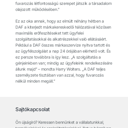
fuvarozás létfontosságú szerepet játszik a társadalom
olajozott működésében.”
Ez az oka annak, hogy az elmúlt néhány hétben a
DAF a kiterjedt márkakereskedői hálózatával közösen
maximális erőfeszítéseket tett ügyfelei
szolgáltatásokkal és alkatrészekkel való ellátásáért.
Például a DAF összes márkaszervize nyitva tartott és
az ügyfélszolgálat a nap 24 órájában elérhető volt. És
ez persze továbbra is így lesz. „A szolgáltatás a
génjeinkben van; mindig az ügyfeleink rendelkezésére
állunk majd” – mondta Harry Wolters. „A DAF teljes
személyzete tisztában van azzal, hogy fuvarozás
nélkül minden megáll.”
Sajtókapcsolat
Ön újságíró? Keressen bennünket a vállalatunkkal,