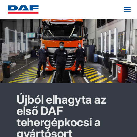
Újból elhagyta az
első DAF
tehergépkocsi a
gyártósort