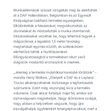
Munkaállomások százait vizsgálták meg és alakították
át a DAF Hollandiában, Belgiumban és az Egyesült
Királyságban található termelési egységeiben.
Elkülönítették a feladatokat, megváltoztatták az
útvonalakat és módosították a munka ütemterveit.
Intézkedéseket vezettek be, hogy lehetővé tegyék a
dolgozóknak a legalább 1,5 méter távolság
megtartását egymás között, és széleskörűen
elérhetővé tették a tisztítószereket.
Elővigyázatosságból a termelésben részt vevő
dolgozók mostantól arcmaszkot is viselnek.
„Jelenleg a termelési mutatókkal kevésbé törődünk” –
mondta Harry Wolters. „Ehelyett a DAF és a Leyland
Trucks alkalmazottainak biztonsága a legfontosabb
számunkra. Ezért még viszonylag kicsi a termelés
volumene. Csak akkor futtatjuk majd fel, amikor ezt
biztonságosan megtehetjük. Nagy örömünkre szolgál,
hogy abban a helyzetben vagyunk, hogy újra
kiszolgálhatjuk ügyfeleinket tehergépkocsikkal, mert a