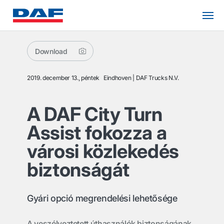
Download
2019. december 13., péntek
Eindhoven
DAF Trucks N.V.
A DAF City Turn
Assist fokozza a
városi közlekedés
biztonságát
Gyári opció megrendelési lehetősége
A veszélyeztetett úthasználók biztonságának