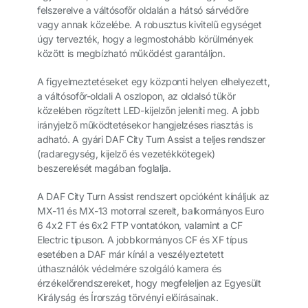
felszerelve a váltósofőr oldalán a hátsó sárvédőre
vagy annak közelébe. A robusztus kivitelű egységet
úgy tervezték, hogy a legmostohább körülmények
között is megbízható működést garantáljon.
A figyelmeztetéseket egy központi helyen elhelyezett,
a váltósofőr-oldali A oszlopon, az oldalsó tükör
közelében rögzített LED-kijelzőn jeleníti meg. A jobb
irányjelző működtetésekor hangjelzéses riasztás is
adható. A gyári DAF City Turn Assist a teljes rendszer
(radaregység, kijelző és vezetékkötegek)
beszerelését magában foglalja.
A DAF City Turn Assist rendszert opcióként kínáljuk az
MX-11 és MX-13 motorral szerelt, balkormányos Euro
6 4x2 FT és 6x2 FTP vontatókon, valamint a CF
Electric típuson. A jobbkormányos CF és XF típus
esetében a DAF már kínál a veszélyeztetett
úthasználók védelmére szolgáló kamera és
érzékelőrendszereket, hogy megfeleljen az Egyesült
Királyság és Írország törvényi előírásainak.