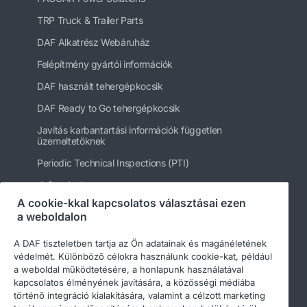
TRP Truck & Trailer Parts
DAF Alkatrész Webáruház
Felépítmény gyártói információk
DAF használt tehergépkocsik
DAF Ready to Go tehergépkocsik
Javítás karbantartási információk független
üzemeltetőknek
Periodic Technical Inspections (PTI)
daftrucks.hu
A cookie-kkal kapcsolatos választásai ezen
Egyéb DAF webhelyek
a weboldalon
A DAF tiszteletben tartja az Ön adatainak és magánéletének
védelmét. Különböző célokra használunk cookie-kat, például
a weboldal működtetésére, a honlapunk használatával
kapcsolatos élményének javítására, a közösségi médiába
történő integráció kialakítására, valamint a célzott marketing