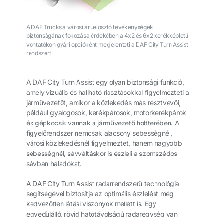
A DAF Trucks a városi áruelosztó tevékenységek
biztonságának fokozása érdekében a 4x2 és 6x2 kerékképletű
vontatókon gyári opcióként megjelenteti a DAF City Turn Assist
rendszert.
A DAF City Turn Assist egy olyan biztonsági funkció,
amely vizuális és hallható riasztásokkal figyelmezteti a
járművezetőt, amikor a közlekedés más résztvevői,
például gyalogosok, kerékpárosok, motorkerékpárok
és gépkocsik vannak a járművezető holtterében. A
figyelőrendszer nemcsak alacsony sebességnél,
városi közlekedésnél figyelmeztet, hanem nagyobb
sebességnél, sávváltáskor is észleli a szomszédos
sávban haladókat.
A DAF City Turn Assist radarrendszerű technológia
segítségével biztosítja az optimális észlelést még
kedvezőtlen látási viszonyok mellett is. Egy
egyedülálló, rövid hatótávolságú radaregység van