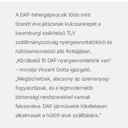
A DAF-tehergépkocsik több mint
tizenöt éve játszanak kulcsszerepet a
luxemburgi székhelyű TLV
szállítmányozócég nyergesvontatókból és
hűtőkamionokból álló flottájában.
„Körülbelül 15 DAF nyergesvontatónk van”
– mondja Vincent Gotta igazgató.
„Megbízhatóak, alacsony az üzemanyag-
fogyasztásuk, és a legmodernebb
biztonsági rendszerekkel vannak
felszerelve. DAF-járműveink tökéletesen
alkalmasak a hűtött áruk szállítására.”