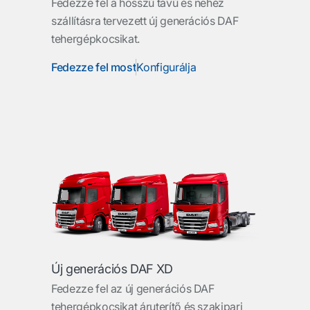
Fedezze fel a hosszú távú és nehéz
szállításra tervezett új generációs DAF
tehergépkocsikat.
Fedezze fel most
Konfigurálja
Új generációs DAF XD
Fedezze fel az új generációs DAF
tehergépkocsikat áruterítő és szakipari