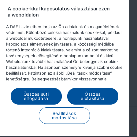
daftrucks.hu
A cookie-kkal kapcsolatos választásai ezen
Egyéb DAF webhelyek
a weboldalon
A DAF tiszteletben tartja az Ön adatainak és magánéletének
védelmét. Különböző célokra használunk cookie-kat, például
a weboldal működtetésére, a honlapunk használatával
kapcsolatos élményének javítására, a közösségi médiába
történő integráció kialakítására, valamint a célzott marketing
tevékenységek elősegítésére honlapunkon belül és kívül.
Weboldalunk további használatával Ön beleegyezik cookie-
használatunkba. Ha azonban személyre kívánja szabni cookie
beállításait, kattintson az alábbi „Beállítások módosítása”
© 2026 DAF
Legal notice
Privacy statement
lehetőségre. Beleegyezését bármikor visszavonhatja.
General conditions
A DAF és a cookie-k
Összes süti
Összes
Income Tax Report
elfogadása
elutasítása
Beállítások
A PACCAR COMPANY
módosítása
DRIVEN BY QUALITY