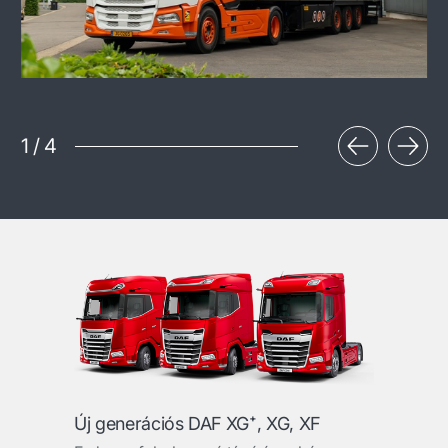
1
/
4
Új generációs DAF XG⁺, XG, XF