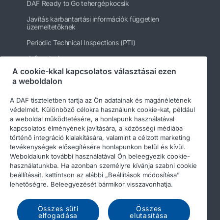
DAF Ready to Go tehergépkocsik
Javítás karbantartási információk független
üzemeltetőknek
Periodic Technical Inspections (PTI)
daftrucks.hu
A cookie-kkal kapcsolatos választásai ezen
Egyéb DAF webhelyek
a weboldalon
A DAF tiszteletben tartja az Ön adatainak és magánéletének
védelmét. Különböző célokra használunk cookie-kat, például
a weboldal működtetésére, a honlapunk használatával
kapcsolatos élményének javítására, a közösségi médiába
történő integráció kialakítására, valamint a célzott marketing
tevékenységek elősegítésére honlapunkon belül és kívül.
Weboldalunk további használatával Ön beleegyezik cookie-
használatunkba. Ha azonban személyre kívánja szabni cookie
beállításait, kattintson az alábbi „Beállítások módosítása”
© 2026 DAF
Legal notice
Privacy statement
lehetőségre. Beleegyezését bármikor visszavonhatja.
General conditions
A DAF és a cookie-k
Összes süti
Összes
Income Tax Report
elfogadása
elutasítása