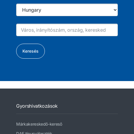
Keresés
Gyorshivatkozások
Márkakereskedő-kereső
DAF típusválaszték