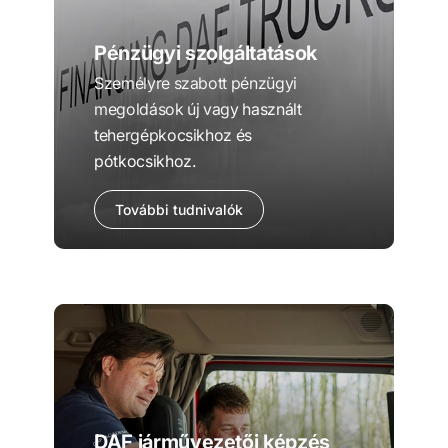
Pénzügyi szolgáltatások
Személyre szabott pénzügyi
megoldások új vagy használt
tehergépkocsikhoz és
pótkocsikhoz.
További tudnivalók
DAF járművezetői képzés