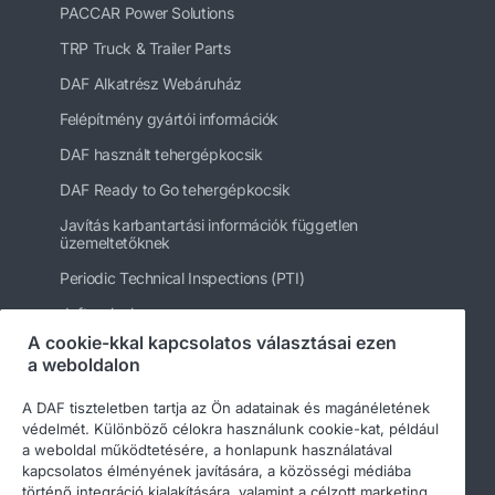
PACCAR Power Solutions
TRP Truck & Trailer Parts
DAF Alkatrész Webáruház
Felépítmény gyártói információk
DAF használt tehergépkocsik
DAF Ready to Go tehergépkocsik
Javítás karbantartási információk független
üzemeltetőknek
Periodic Technical Inspections (PTI)
daftrucks.hu
A cookie-kkal kapcsolatos választásai ezen
Egyéb DAF webhelyek
a weboldalon
A DAF tiszteletben tartja az Ön adatainak és magánéletének
védelmét. Különböző célokra használunk cookie-kat, például
a weboldal működtetésére, a honlapunk használatával
kapcsolatos élményének javítására, a közösségi médiába
történő integráció kialakítására, valamint a célzott marketing