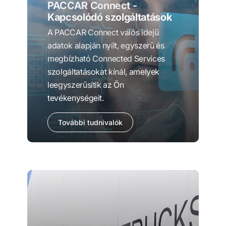
PACCAR Connect -
Kapcsolódó szolgáltatások
A PACCAR Connect valós idejű
adatok alapján nyílt, egyszerű és
megbízható Connected Services
szolgáltatásokat kínál, amelyek
leegyszerűsítik az Ön
tevékenységeit.
További tudnivalók