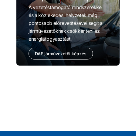
A vezetéstámogató rendszerekkel
és a közlekedési helyzetek még
pontosabb előrevetítésével segít a
járművezetőknek csökkenteni az
energiafogyasztást.
DAF járművezetői képzés